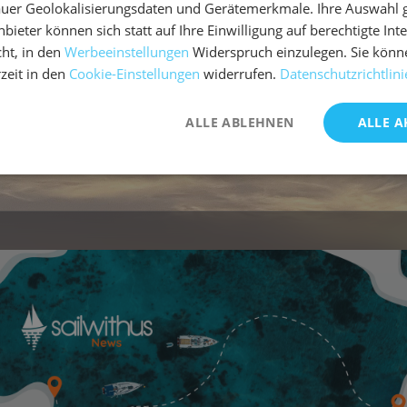
uer Geolokalisierungsdaten und Gerätemerkmale. Ihre Auswahl gil
bieter können sich statt auf Ihre Einwilligung auf berechtigte Int
ht, in den
Werbeeinstellungen
Widerspruch einzulegen. Sie könn
rzeit in den
Cookie-Einstellungen
widerrufen.
Datenschutzrichtlini
ALLE ABLEHNEN
ALLE A