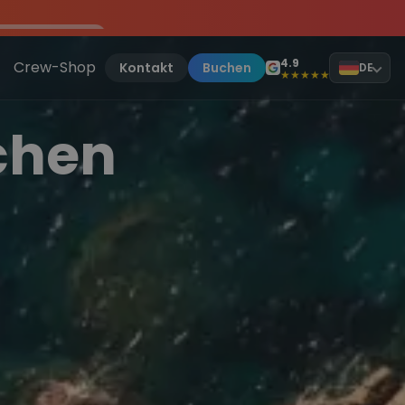
 Jetzt anmelden
, sei dabei.
d Kroatien
! ⛵
4.9
Crew-Shop
Kontakt
Buchen
DE
★★★★★
chen