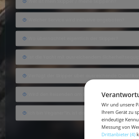
Wer ist mein Skipper / meine Skipperin?
Welcher Service wird inklusive angeboten?
Wo übernachtet eigentlich der Skipper?
Ist die Yacht mit ausreichendem Sicherheitsequ
Verfügt der Skipper über ausreichende Qualifika
Verantwortu
Wird den Reisenden am Ende eine Seemeilenbes
Wir und unsere P
Ihrem Gerät zu s
Ich bin Veganer*in, ist das ein Problem?
eindeutige Kennu
Messung von Werb
Drittanbieter (4)
k