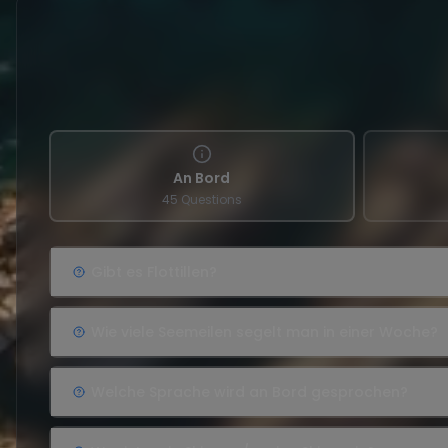
An Bord
45 Questions
Gibt es Flottillen?
Wie viele Seemeilen segelt man in einer Woche?
Welche Sprache wird an Bord gesprochen?