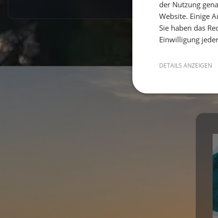
der Nutzung gena
Website. Einige An
Sie haben das Rec
Einwilligung jede
DETAILS ANZEIGEN