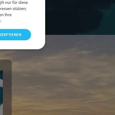
t nur für diese
eressen stützen;
en Ihre
e
KZEPTIEREN