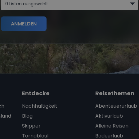
0 Listen ausgewählt
ANMELDEN
Entdecke
Reisethemen
ch
Nachhaltigkeit
Abenteuerurlaub
nland
Blog
Aktivurlaub
Skipper
Alleine Reisen
Törnablauf
Badeurlaub