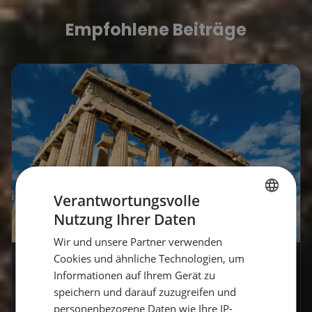
Empfohlene Beiträge
Verantwortungsvolle
Nutzung Ihrer Daten
GERMAN
Wir und unsere Partner verwenden
GERMAN
Cookies und ähnliche Technologien, um
7 Tage Kykladen Segeln ab
ENGLISH
Informationen auf Ihrem Gerät zu
Athen: Die perfekte Route für
speichern und darauf zuzugreifen und
personenbezogene Daten wie Ihre IP-