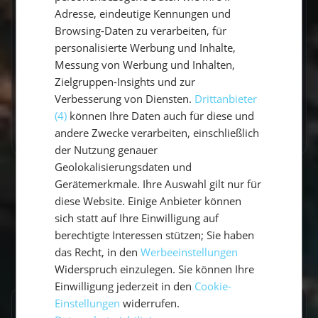
Einsteiger (Saronischer Golf)
Adresse, eindeutige Kennungen und
Du möchtest zum ersten Mal in Griechenland
Browsing-Daten zu verarbeiten, für
segeln oder suchst eine entspannte Route
personalisierte Werbung und Inhalte,
ohne lange Schläge?Dann ist 7 Tage
Messung von Werbung und Inhalten,
Kykladen...
Zielgruppen-Insights und zur
Verbesserung von Diensten.
Drittanbieter
(4)
können Ihre Daten auch für diese und
Mehr erfahren
andere Zwecke verarbeiten, einschließlich
der Nutzung genauer
Geolokalisierungsdaten und
Gerätemerkmale. Ihre Auswahl gilt nur für
diese Website. Einige Anbieter können
sich statt auf Ihre Einwilligung auf
berechtigte Interessen stützen; Sie haben
das Recht, in den
Werbeeinstellungen
Widerspruch einzulegen. Sie können Ihre
Einwilligung jederzeit in den
Cookie-
Einstellungen
widerrufen.