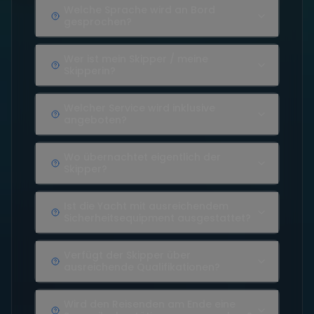
Welche Sprache wird an Bord
gesprochen?
Wer ist mein Skipper / meine
Skipperin?
Welcher Service wird inklusive
angeboten?
Wo übernachtet eigentlich der
Skipper?
Ist die Yacht mit ausreichendem
Sicherheitsequipment ausgestattet?
Verfügt der Skipper über
ausreichende Qualifikationen?
Wird den Reisenden am Ende eine