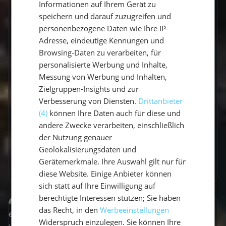
Informationen auf Ihrem Gerät zu
speichern und darauf zuzugreifen und
personenbezogene Daten wie Ihre IP-
Adresse, eindeutige Kennungen und
2022
Browsing-Daten zu verarbeiten, für
Essen gehen Mallorca | Top 10
personalisierte Werbung und Inhalte,
Restaurant Tipps
Messung von Werbung und Inhalten,
Zielgruppen-Insights und zur
Mitsegeln Mallorca & die spanische Küche
Verbesserung von Diensten.
Drittanbieter
erleben🦐. Beim Segeln um die spanische Insel
(4)
können Ihre Daten auch für diese und
gibt es tolle Restaurants! Hier unsere Top...
andere Zwecke verarbeiten, einschließlich
der Nutzung genauer
Lucas Schmitt
•
10. Januar 2022
Geolokalisierungsdaten und
Gerätemerkmale. Ihre Auswahl gilt nur für
Mehr erfahren
diese Website. Einige Anbieter können
sich statt auf Ihre Einwilligung auf
berechtigte Interessen stützen; Sie haben
das Recht, in den
Werbeeinstellungen
Widerspruch einzulegen. Sie können Ihre