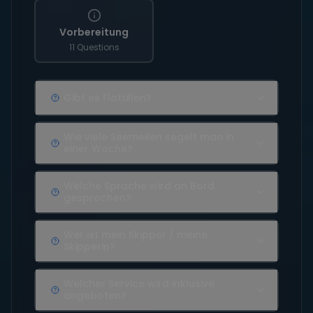
Vorbereitung
11 Questions
Gibt es Flottillen?
Wie viele Seemeilen segelt man in
einer Woche?
Welche Sprache wird an Bord
gesprochen?
Wer ist mein Skipper / meine
Skipperin?
Welcher Service wird inklusive
angeboten?