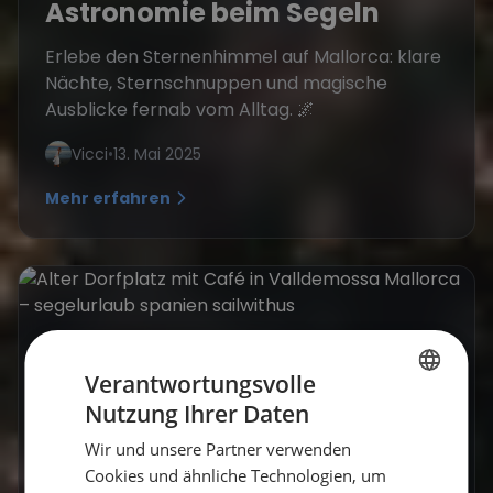
Astronomie beim Segeln
Erlebe den Sternenhimmel auf Mallorca: klare
Nächte, Sternschnuppen und magische
Ausblicke fernab vom Alltag. 🌌
Vicci
•
13. Mai 2025
Mehr erfahren
Verantwortungsvolle
Nutzung Ihrer Daten
GERMAN
Wir und unsere Partner verwenden
GERMAN
Cookies und ähnliche Technologien, um
ENGLISH