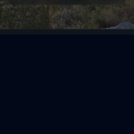
Segeltörns
Reviere
Entdecke
Reisethemen
Folge uns über Social Media
Impressum
|
Datenschutzerklärung
|
ARB's
|
Cookie-
Richtlinie
|
Cookie-Einstellungen