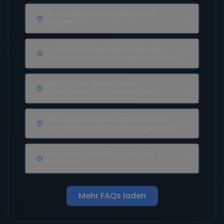
Wo übernachtet eigentlich der
Skipper?
Ist die Yacht mit ausreichendem
Sicherheitsequipment ausgestattet?
Verfügt der Skipper über
ausreichende Qualifikationen?
Wird den Reisenden am Ende eine
Seemeilenbestätigung ausgegeben?
Ich bin Veganer*in, ist das ein
Problem?
Mehr FAQs laden