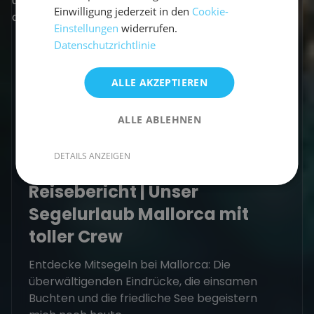
Einwilligung jederzeit in den
Cookie-
Einstellungen
widerrufen.
Datenschutzrichtlinie
ALLE AKZEPTIEREN
ALLE ABLEHNEN
DETAILS ANZEIGEN
Revierbericht
Reisebericht | Unser
Segelurlaub Mallorca mit
toller Crew
Entdecke Mitsegeln bei Mallorca: Die
überwältigenden Eindrücke, die einsamen
Buchten und die friedliche See begeistern