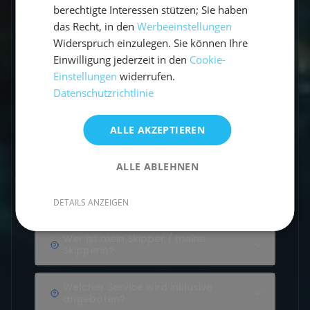
berechtigte Interessen stützen; Sie haben
das Recht, in den
Werbeeinstellungen
Vorbereitung
Widerspruch einzulegen. Sie können Ihre
11 Questions
Einwilligung jederzeit in den
Cookie-
Einstellungen
widerrufen.
Datenschutzrichtlinie
Gibt es Flottillen?
ALLE AKZEPTIEREN
Wie viele Seemeilen segelt man in
einer Woche?
ALLE ABLEHNEN
Welche Sprache wird an Bord
gesprochen?
DETAILS ANZEIGEN
Wer ist mein Skipper / meine
Skipperin?
Welcher Service wird inklusive
angeboten?