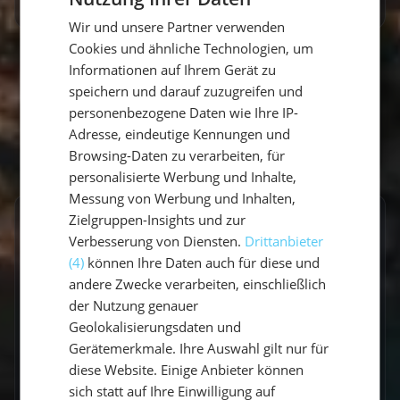
GERMAN
Wir und unsere Partner verwenden
GERMAN
Cookies und ähnliche Technologien, um
ENGLISH
Informationen auf Ihrem Gerät zu
speichern und darauf zuzugreifen und
personenbezogene Daten wie Ihre IP-
Adresse, eindeutige Kennungen und
Browsing-Daten zu verarbeiten, für
personalisierte Werbung und Inhalte,
Messung von Werbung und Inhalten,
Zielgruppen-Insights und zur
Frequently Asked Questions
Verbesserung von Diensten.
Drittanbieter
(4)
können Ihre Daten auch für diese und
andere Zwecke verarbeiten, einschließlich
der Nutzung genauer
Geolokalisierungsdaten und
Gerätemerkmale. Ihre Auswahl gilt nur für
An Bord
Buchung
diese Website. Einige Anbieter können
45 Questions
24 Questions
sich statt auf Ihre Einwilligung auf