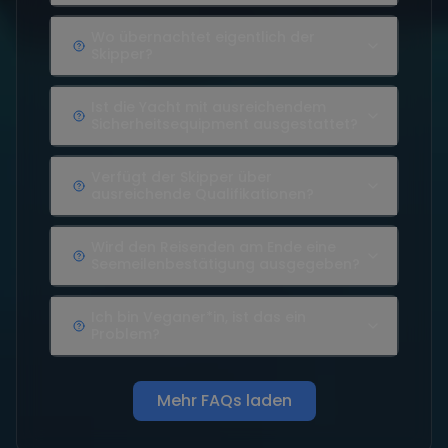
Wo übernachtet eigentlich der
Skipper?
Ist die Yacht mit ausreichendem
Sicherheitsequipment ausgestattet?
Verfügt der Skipper über
ausreichende Qualifikationen?
Wird den Reisenden am Ende eine
Seemeilenbestätigung ausgegeben?
Ich bin Veganer*in, ist das ein
Problem?
Mehr FAQs laden