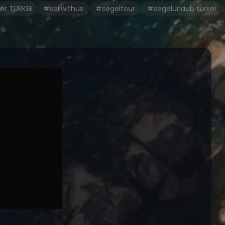
er TÜRKEI
#sailwithus
#segeltour
#segelurlaub türkei