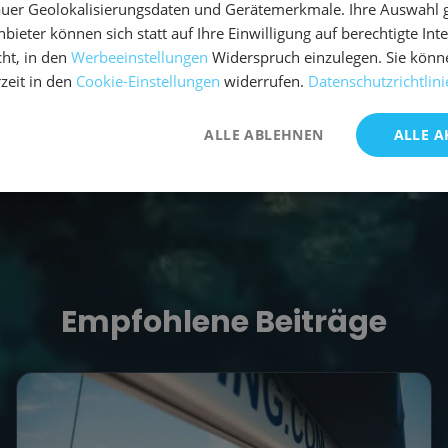
uer Geolokalisierungsdaten und Gerätemerkmale. Ihre Auswahl gil
nwäldern gilt als Highlight der türkischen Küste.
bieter können sich statt auf Ihre Einwilligung auf berechtigte Int
ht, in den
Werbeeinstellungen
Widerspruch einzulegen. Sie könn
rzeit in den
Cookie-Einstellungen
widerrufen.
Datenschutzrichtlini
nsere
Segelreisen in der Türkei
.
ALLE ABLEHNEN
ALLE A
Empfohlene Beiträge