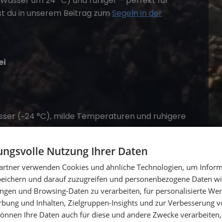
sser um 24 °C) und ruhiger – perfekt für
st du in unserem Beitrag zum
Segeln in der
ei
er (~24 °C), milde Temperaturen und ruhigere
ngsvolle Nutzung Ihrer Daten
artner verwenden Cookies und ähnliche Technologien, um Inform
peichern und darauf zuzugreifen und personenbezogene Daten wie
Einsteiger entspannt.
ngen und Browsing-Daten zu verarbeiten, für personalisierte Wer
ung und Inhalten, Zielgruppen-Insights und zur Verbesserung v
önnen Ihre Daten auch für diese und andere Zwecke verarbeiten, 