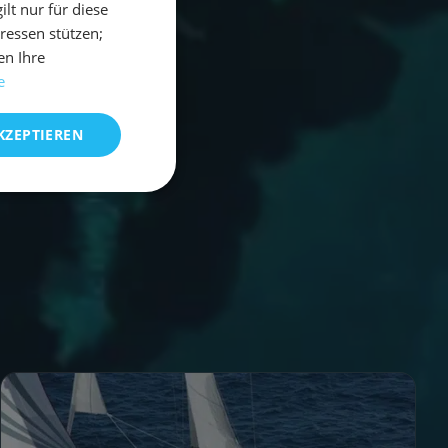
t nur für diese
eressen stützen;
en Ihre
e
KZEPTIEREN