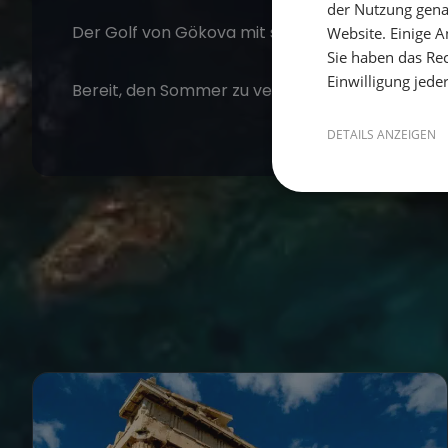
der Nutzung gena
Der Golf von Gökova mit seinen Fjorden und Pinie
Website. Einige An
Sie haben das Rec
Einwilligung jede
Bereit, den Sommer zu verlängern? Entdecke u
DETAILS ANZEIGEN