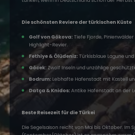
tanken, wenn in Deutschland schon der Herbst 
Die schönsten Reviere der türkischen Küste
Golf von Gökova:
Tiefe Fjorde, Pinienwälde
Highlight-Revier.
Fethiye & Ölüdeniz:
Türkisblaue Lagune und
Göcek:
Zwölf Inseln und unzählige geschützt
Bodrum:
Lebhafte Hafenstadt mit Kastell un
Datça & Knidos:
Antike Hafenstadt an der L
Beste Reisezeit für die Türkei
Die Segelsaison reicht von Mai bis Oktober. I