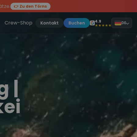
ätze.
👉 Zu den Törns
en des Jahres, sei dabei.
ten Törn
!
4.9
Crew-Shop
Kontakt
Buchen
DE
★★★★★
 |
kei