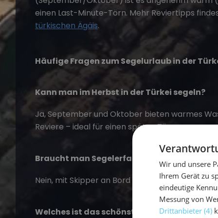
(September/Oktober) ist es angenehm warm (Wa
einen Last-Minute-Törn. Mehr Reviertipps finde
türkischen Ägäis
.
Häufige Fragen zum Segelurlaub in der Türk
Kann man im Herbst in der Türkei segeln?
Ja, September und Oktober bieten warmes Wass
Reviere – ideal für einen späten Törn.
Verantwortu
Braucht man Segelerfahrung?
Wir und unsere P
Ihrem Gerät zu s
Nein, mit Skipper an Bord ist der Törn auch für 
eindeutige Kennu
Messung von Werb
Drittanbieter (4)
k
Welches ist das schönste Revier?