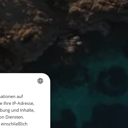
ationen auf
GERMAN
 Ihre IP-Adresse,
GERMAN
bung und Inhalte,
ENGLISH
on Diensten.
einschließlich