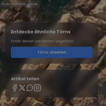
#yachtcharter göcek
Entdecke ähnliche Törns
Finde deinen perfekten Segeltörn
Törns ansehen
Artikel teilen