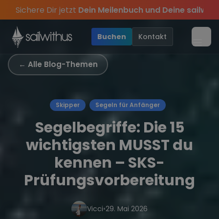
Skip to content
Sichere Dir jetzt
Dein Meilenbuch und Deine sailwi
en des Jahres, sei dabei.
auf deinen ersten Törn
iechenland und Kroatien
!
! ⛵
Verpass keine
Season Closing Party 202
⚓
Sommer-Special
Törn-Update
: M
•
•
•
Buchen
Kontakt
Menü
← Alle Blog-Themen
Skipper
Segeln für Anfänger
Segelbegriffe: Die 15
wichtigsten MUSST du
kennen – SKS-
Prüfungsvorbereitung
Vicci
•
29. Mai 2026