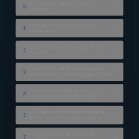
Wer ist mein Skipper / meine
Skipperin?
Welcher Service wird inklusive
angeboten?
Wo übernachtet eigentlich der
Skipper?
Ist die Yacht mit ausreichendem
Sicherheitsequipment ausgestattet?
Verfügt der Skipper über
ausreichende Qualifikationen?
Wird den Reisenden am Ende eine
Seemeilenbestätigung ausgegeben?
Ich bin Veganer*in, ist das ein