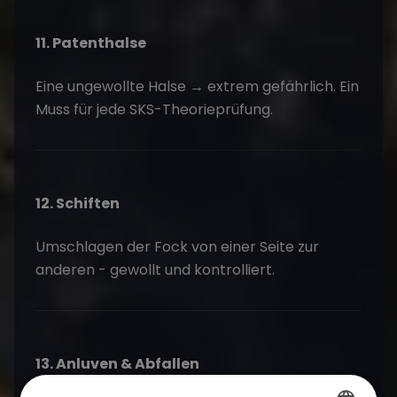
11. Patenthalse
Eine ungewollte Halse → extrem gefährlich. Ein
Muss für jede SKS-Theorieprüfung.
12. Schiften
Umschlagen der Fock von einer Seite zur
anderen - gewollt und kontrolliert.
13. Anluven & Abfallen