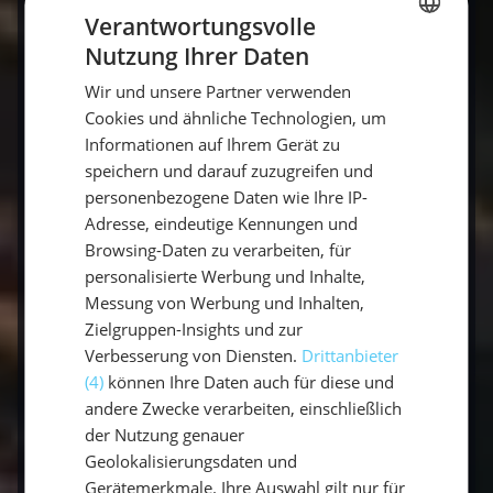
Anluven = Richtung Luv drehen
Verantwortungsvolle
Abfallen = Richtung Lee drehen
Nutzung Ihrer Daten
GERMAN
Wir und unsere Partner verwenden
GERMAN
Ein zentrales Steuerelement in jedem
Cookies und ähnliche Technologien, um
Manöver.
ENGLISH
Informationen auf Ihrem Gerät zu
speichern und darauf zuzugreifen und
personenbezogene Daten wie Ihre IP-
Adresse, eindeutige Kennungen und
14. Wichtige Seemannsknoten
Browsing-Daten zu verarbeiten, für
personalisierte Werbung und Inhalte,
Messung von Werbung und Inhalten,
Diese
Knoten
kommen in der SKS-
Zielgruppen-Insights und zur
Praxisprüfung IMMER dran:
Verbesserung von Diensten.
Drittanbieter
(4)
können Ihre Daten auch für diese und
Palstek
andere Zwecke verarbeiten, einschließlich
der Nutzung genauer
Webeleinstek
Geolokalisierungsdaten und
Kreuzknoten
Gerätemerkmale. Ihre Auswahl gilt nur für