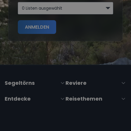
0 Listen ausgewählt
ANMELDEN
Segeltörns
Reviere
Entdecke
Reisethemen