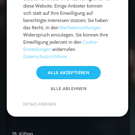
diese Website. Einige Anbieter können
Stopperstek
sich statt auf Ihre Einwilligung auf
Schotstek
berechtigte Interessen stützen; Sie haben
das Recht, in den
Werbeeinstellungen
Achtknoten
Widerspruch einzulegen. Sie können Ihre
Einwilligung jederzeit in den
Cookie-
Wenn du sie blind kannst, hast du einen großen
Einstellungen
widerrufen.
Vorteil.
Datenschutzrichtlinie
ALLE AKZEPTIEREN
ALLE ABLEHNEN
DETAILS ANZEIGEN
15. Killen