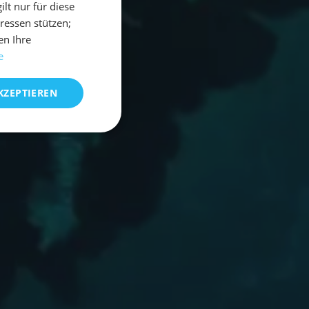
t nur für diese
eressen stützen;
en Ihre
e
KZEPTIEREN