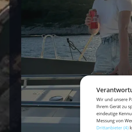
Verantwortu
Wir und unsere P
Ihrem Gerät zu s
eindeutige Kennu
Messung von Werb
Drittanbieter (4)
k