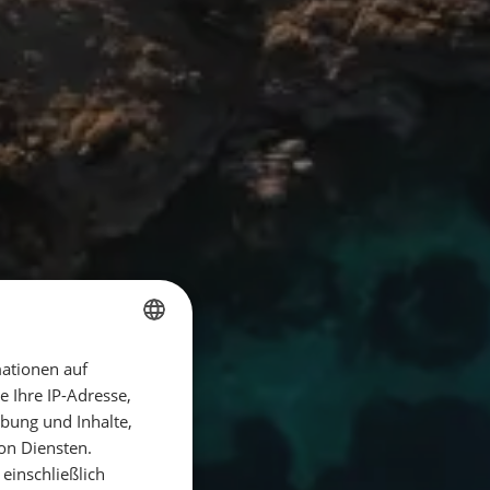
ationen auf
GERMAN
 Ihre IP-Adresse,
GERMAN
bung und Inhalte,
ENGLISH
on Diensten.
einschließlich