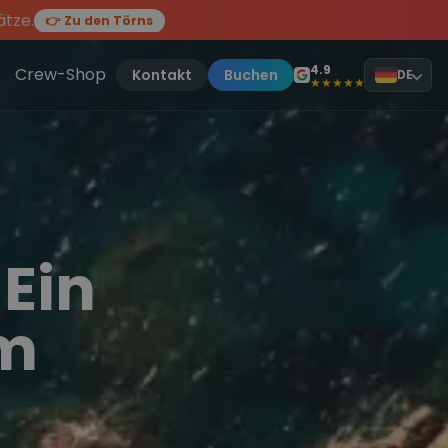
ätze.
👉 Zu den Törns
en des Jahres, sei dabei.
ten Törn
!
4.9
Crew-Shop
Kontakt
Buchen
DE
★★★★★
Ein
um