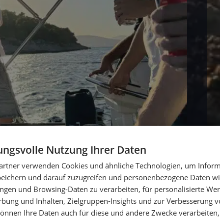
ngsvolle Nutzung Ihrer Daten
artner verwenden Cookies und ähnliche Technologien, um Inform
peichern und darauf zuzugreifen und personenbezogene Daten wie
ngen und Browsing-Daten zu verarbeiten, für personalisierte Wer
ung und Inhalten, Zielgruppen-Insights und zur Verbesserung v
önnen Ihre Daten auch für diese und andere Zwecke verarbeiten, 