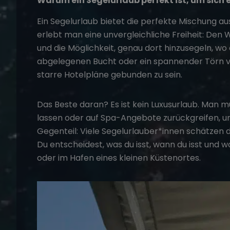
Warum ein Segelurlaub perfekt ist, um sich
Ein Segelurlaub bietet die perfekte Mischung a
erlebt man eine unvergleichliche Freiheit: Den 
und die Möglichkeit, genau dort hinzusegeln, wo e
abgelegenen Bucht oder ein spannender Törn von 
starre Hotelpläne gebunden zu sein.
Das Beste daran? Es ist kein Luxusurlaub. Man m
lassen oder auf Spa-Angebote zurückgreifen, u
Gegenteil: Viele Segelurlauber*innen schätzen d
Du entscheidest, was du isst, wann du isst und wo
oder im Hafen eines kleinen Küstenortes.