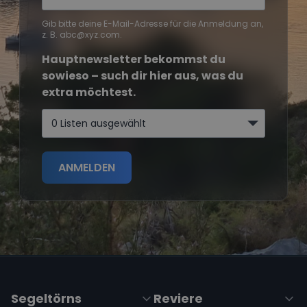
Gib bitte deine E-Mail-Adresse für die Anmeldung an,
z. B. abc@xyz.com.
Hauptnewsletter bekommst du
sowieso – such dir hier aus, was du
extra möchtest.
0 Listen ausgewählt
ANMELDEN
Segeltörns
Reviere