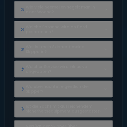
Wie viele Seemeilen segelt man in
einer Woche?
Welche Sprache wird an Bord
gesprochen?
Wer ist mein Skipper / meine
Skipperin?
Welcher Service wird inklusive
angeboten?
Wo übernachtet eigentlich der
Skipper?
Ist die Yacht mit ausreichendem
Sicherheitsequipment ausgestattet?
Verfügt der Skipper über