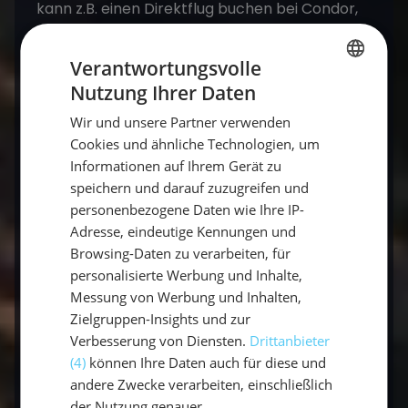
kann z.B. einen Direktflug buchen bei Condor,
der Gesamtflug würde zwischen 9 und 10
Stunden dauern. Damit würde die Segelreise
Verantwortungsvolle
für 7 Tage zwischen 1380 € und 2000 € pro
Nutzung Ihrer Daten
GERMAN
Person, plus Flug betragen. Nicht zu vergessen
Wir und unsere Partner verwenden
ist die Bordkasse während des Segeltörn. Mit
GERMAN
Cookies und ähnliche Technologien, um
der Bordkasse werden unter anderem die
ENGLISH
Informationen auf Ihrem Gerät zu
Verpflegung, Hafengebühren und Diesel
speichern und darauf zuzugreifen und
bezahlt.
personenbezogene Daten wie Ihre IP-
Adresse, eindeutige Kennungen und
Verschiedene Ausflüge belasten den
Browsing-Daten zu verarbeiten, für
Geldbeutel zwar auch noch, aber auf diese
personalisierte Werbung und Inhalte,
sollte man trotzdem nicht verzichten!
Messung von Werbung und Inhalten,
Zielgruppen-Insights und zur
Verbesserung von Diensten.
Drittanbieter
Gibt es gefahren auf den Seychellen?
(4)
können Ihre Daten auch für diese und
andere Zwecke verarbeiten, einschließlich
Gefahren gibt es so gut wie keine auf den
der Nutzung genauer