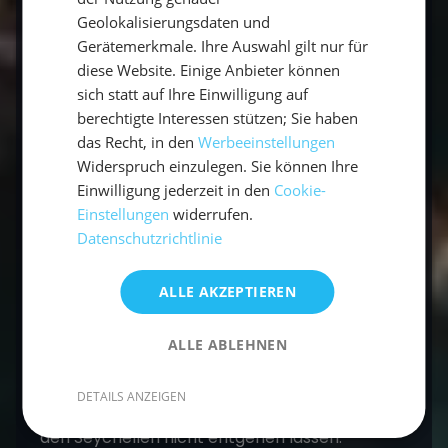
Seychellen, denn auch ein Sturm ist sehr
Geolokalisierungsdaten und
unwahrscheinlich. Gefährliche
Gerätemerkmale. Ihre Auswahl gilt nur für
Meeresbewohner zeigen sich nur selten und
diese Website. Einige Anbieter können
wenn die Ratschläge und Anweisungen vom
sich statt auf Ihre Einwilligung auf
Skipper befolgt werden, wird jeder auf der
berechtigte Interessen stützen; Sie haben
das Recht, in den
Werbeeinstellungen
sicheren Seite sein, denn das Segelrevier der
Widerspruch einzulegen. Sie können Ihre
Crew erstreckt sich nicht in gefährlichen
Einwilligung jederzeit in den
Cookie-
Gebieten.
Einstellungen
widerrufen.
Datenschutzrichtlinie
Fazit! Warum ein Segelurlaub?
ALLE AKZEPTIEREN
Für jeden, der gerne weiße Sandstrände, eine
farbenfrohe Unterwasserwelt genießen
ALLE ABLEHNEN
möchte,
vom Alltag abschalten
möchte,
aktiv in einem Team mitsegeln und was
DETAILS ANZEIGEN
erleben will, der sollte sich einen
Segeltörn auf
den Seychellen
nicht entgehen lassen.