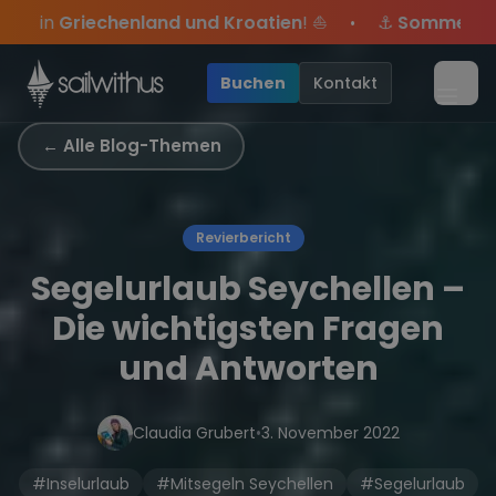
Skip to content
atien
! ⛵
⚓
Sommer-Special
: Mit Code
Yacht
sicher
•
 dabei.
ve Angebote mehr Sowie
Sichere Dir jetzt
Season Closing Party 2026!
Dein Meilenbuch und Deine sailwi
20€ Rabatt auf deinen ersten 
Die Saison war l
•
Buchen
Kontakt
Menü
← Alle Blog-Themen
Revierbericht
Segelurlaub Seychellen –
Die wichtigsten Fragen
und Antworten
Claudia Grubert
•
3. November 2022
#Inselurlaub
#Mitsegeln Seychellen
#Segelurlaub