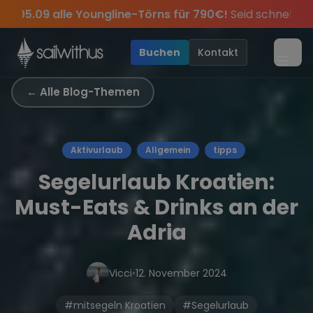
Skip to content
örns für 790€!
Seid schnell und sichert euch die letzten P
Jahres, sei dabei.
klusive Angebote mehr Sowie
Sichere Dir jetzt
Dein Meilenbuch und Deine sailwi
Season Closing Party 2026!
20€ Rabatt auf deinen ers
Die 
•
Buchen
Kontakt
Menü
← Alle Blog-Themen
Aktivurlaub
Allgemein
tipps
Segelurlaub Kroatien:
Must-Eats & Drinks an der
Adria
Vicci
•
12. November 2024
#mitsegeln Kroatien
#Segelurlaub