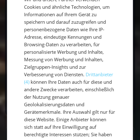
GERMAN
dem Meer ideal ist, um die Energiereserven
Cookies und ähnliche Technologien, um
wieder aufzufüllen.
ENGLISH
Informationen auf Ihrem Gerät zu
speichern und darauf zuzugreifen und
Während Deines
Segelurlaubs in Kroatien
personenbezogene Daten wie Ihre IP-
Adresse, eindeutige Kennungen und
solltest Du Dir die lokalen Spezialitäten nicht
Browsing-Daten zu verarbeiten, für
entgehen lassen. Die Vielfalt an Gerichten, die
personalisierte Werbung und Inhalte,
frischen Zutaten und die jahrhundertealten
Messung von Werbung und Inhalten,
Kochtraditionen machen die kroatische Küche
Zielgruppen-Insights und zur
zu einem echten Erlebnis. Ob Ćevapčići, Peka
Verbesserung von Diensten.
Drittanbieter
oder frischer Fisch – Kroatien bietet Dir ein
(4)
können Ihre Daten auch für diese und
kulinarisches Abenteuer, das Du unbedingt
andere Zwecke verarbeiten, einschließlich
probieren musst.
der Nutzung genauer
Geolokalisierungsdaten und
Gerätemerkmale. Ihre Auswahl gilt nur für
diese Website. Einige Anbieter können
sich statt auf Ihre Einwilligung auf
berechtigte Interessen stützen; Sie haben
GESCHRIEBEN VON