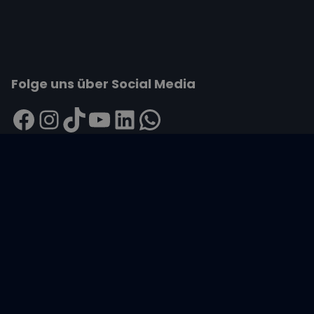
Folge uns über Social Media
Impressum
|
Datenschutzerklärung
|
ARB's
|
Cookie-
Richtlinie
|
Cookie-Einstellungen
Wir übertragen alle Daten mit der sicheren
SSL-Verschlüsselung.