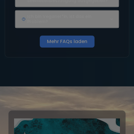
Seemeilenbestätigung ausgegeben?
Ich bin Veganer*in, ist das ein
Problem?
Mehr FAQs laden