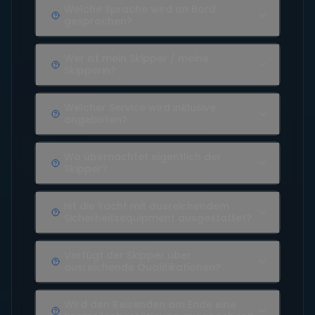
Welche Sprache wird an Bord
gesprochen?
Wer ist mein Skipper / meine
Skipperin?
Welcher Service wird inklusive
angeboten?
Wo übernachtet eigentlich der
Skipper?
Ist die Yacht mit ausreichendem
Sicherheitsequipment ausgestattet?
Verfügt der Skipper über
ausreichende Qualifikationen?
Wird den Reisenden am Ende eine