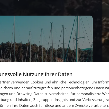
.
ngsvolle Nutzung Ihrer Daten
artner verwenden Cookies und ähnliche Technologien, um Inform
peichern und darauf zuzugreifen und personenbezogene Daten wie
ngen und Browsing-Daten zu verarbeiten, für personalisierte Wer
ung und Inhalten, Zielgruppen-Insights und zur Verbesserung v
önnen Ihre Daten auch für diese und andere Zwecke verarbeiten, 