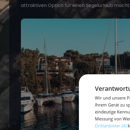
attraktiven Option für einen Segelurlaub macht
Verantwortu
Wir und unsere P
Ihrem Gerät zu s
eindeutige Kennu
Messung von Werb
Drittanbieter (4)
k