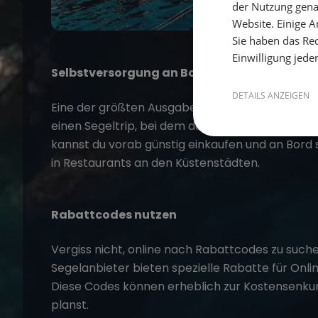
der Nutzung gena
Website. Einige An
Sie haben das Rec
Einwilligung jede
Selbstversorgung an Bord
DETAILS ANZEIGEN
Eine der größten Ausgaben auf einem Segeltörn 
einen Segeltrip, bei dem du deine eigenen Leben
kannst du vorab günstig einkaufen und an Bord se
in Restaurants an den Küstenstädten.
Rabattcodes nutzen
Vergiss nicht, online nach Rabattcodes zu suche
Segelanbieter bieten spezielle Rabatte für On
Diese Codes können erheblich zur Kostensenkun
planst.