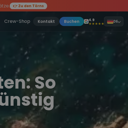
ätze.
👉 Zu den Törns
en des Jahres, sei dabei.
ten Törn
!
4.9
Crew-Shop
Kontakt
Buchen
DE
★★★★★
ten: So
ünstig