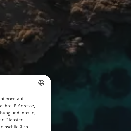
ationen auf
GERMAN
 Ihre IP-Adresse,
GERMAN
bung und Inhalte,
ENGLISH
on Diensten.
einschließlich