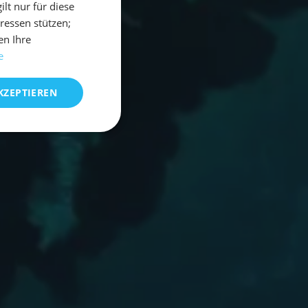
t nur für diese
eressen stützen;
en Ihre
e
KZEPTIEREN