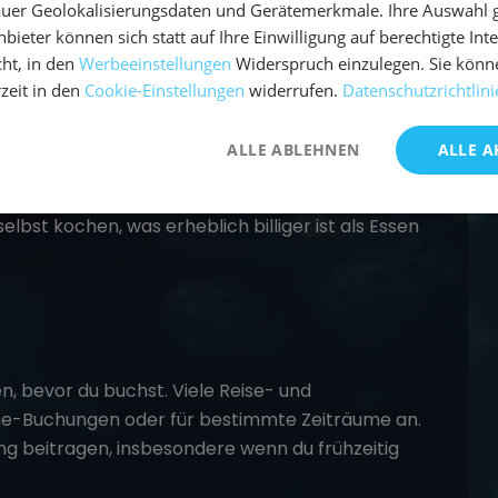
uer Geolokalisierungsdaten und Gerätemerkmale. Ihre Auswahl gil
bieter können sich statt auf Ihre Einwilligung auf berechtigte Int
ht, in den
Werbeeinstellungen
Widerspruch einzulegen. Sie könn
rzeit in den
Cookie-Einstellungen
widerrufen.
Datenschutzrichtlini
ALLE ABLEHNEN
ALLE A
ist oft das Essen und Trinken. Wähle daher
smittel mitbringen kannst. Auf diese Weise
lbst kochen, was erheblich billiger ist als Essen
n, bevor du buchst. Viele Reise- und
line-Buchungen oder für bestimmte Zeiträume an.
g beitragen, insbesondere wenn du frühzeitig