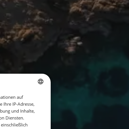
ationen auf
GERMAN
 Ihre IP-Adresse,
GERMAN
bung und Inhalte,
ENGLISH
on Diensten.
einschließlich