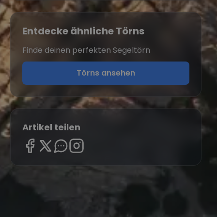
Entdecke ähnliche Törns
Finde deinen perfekten Segeltörn
Törns ansehen
Artikel teilen