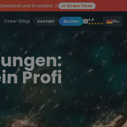
chenland und Kroatien
! ⛵
👉 Zu den Törns
en des Jahres, sei dabei.
ten Törn
!
4.9
Crew-Shop
Kontakt
Buchen
DE
★★★★★
tungen:
in Profi