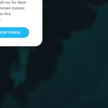
t nur für diese
eressen stützen;
en Ihre
e
KZEPTIEREN