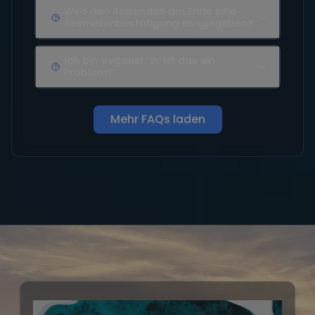
Wird den Reisenden am Ende eine
Seemeilenbestätigung ausgegeben?
Ich bin Veganer*in, ist das ein
Problem?
Mehr FAQs laden