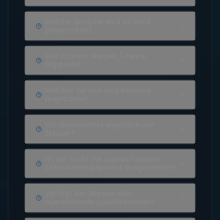
Welche Sprache wird an Bord
gesprochen?
Wer ist mein Skipper / meine
Skipperin?
Welcher Service wird inklusive
angeboten?
Wo übernachtet eigentlich der
Skipper?
Ist die Yacht mit ausreichendem
Sicherheitsequipment ausgestattet?
Verfügt der Skipper über
ausreichende Qualifikationen?