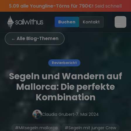
Skip to content
rns für 790€!
Seid schnell und sichert euch die letzten Pl
Jahres, sei dabei.
lusive Angebote mehr Sowie
Sichere Dir jetzt
Dein Meilenbuch und Deine sailwi
Season Closing Party 2026!
20€ Rabatt auf deinen ers
Die S
•
Buchen
Kontakt
Menü
← Alle Blog-Themen
Revierbericht
Segeln und Wandern auf
Mallorca: Die perfekte
Kombination
Claudia Grubert
•
7. Mai 2024
#Mitsegeln mallorca
#Segeln mit junger Crew