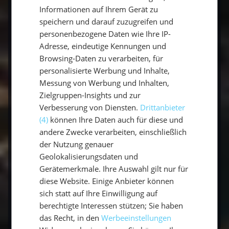
ENGLISH
Informationen auf Ihrem Gerät zu
Ja, ideal: vormittags segeln, in Buchten ankern
speichern und darauf zuzugreifen und
und die Tramuntana-Berge oder Küstenpfade
personenbezogene Daten wie Ihre IP-
erwandern.
Adresse, eindeutige Kennungen und
Browsing-Daten zu verarbeiten, für
personalisierte Werbung und Inhalte,
Welche Wanderungen lohnen sich?
Messung von Werbung und Inhalten,
Zielgruppen-Insights und zur
Die Serra de Tramuntana (UNESCO-
Verbesserung von Diensten.
Drittanbieter
Welterbe), der Weg nach Sa Calobra und die
(4)
können Ihre Daten auch für diese und
Küstenpfade rund um die Calas.
andere Zwecke verarbeiten, einschließlich
der Nutzung genauer
Geolokalisierungsdaten und
Braucht man Segelerfahrung?
Gerätemerkmale. Ihre Auswahl gilt nur für
diese Website. Einige Anbieter können
Nein, mit Skipper an Bord ist der Aktivtörn
sich statt auf Ihre Einwilligung auf
auch für Einsteiger entspannt.
berechtigte Interessen stützen; Sie haben
das Recht, in den
Werbeeinstellungen