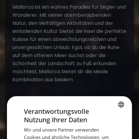
Mallorca ist ein wahres Paradies für Segler und
Wanderer. Mit seiner atemberaubenden
Natur, den vielfältigen Aktivitäten und der
einladenden Kultur bietet die Insel die perfekte
Kulisse für einen abwechslungsreichen und
unvergesslichen Urlaub. Egal, ob du die Ruhe
auf dem offenen Meer suchst oder die
Schönheit der Landschaft zu Fuß erkunden
möchtest, Mallorca bietet dir die ideale
Kombination aus beidem
Häufige Fragen zu Segeln & Wandern auf
Mallorca
Verantwortungsvolle
Nutzung Ihrer Daten
GERMAN
Kann man auf Mallorca segeln und
Wir und unsere Partner verwenden
GERMAN
wandern kombinieren?
Cookies und ähnliche Technologien, um