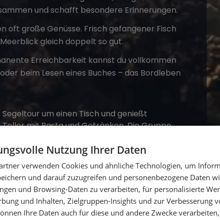
usammen und schafft besondere Erinnerungen.
n oft große Genüsse. Frisch gefangener Fisch
Meerblick gleich doppelt so gut.
anente Erreichbarkeit kannst du vollkommen
der beim Lesen eines Buches – das Bordleben
ngsvolle Nutzung Ihrer Daten
artner verwenden Cookies und ähnliche Technologien, um Inform
peichern und darauf zuzugreifen und personenbezogene Daten wie
ngen und Browsing-Daten zu verarbeiten, für personalisierte Wer
ung und Inhalten, Zielgruppen-Insights und zur Verbesserung v
önnen Ihre Daten auch für diese und andere Zwecke verarbeiten, 