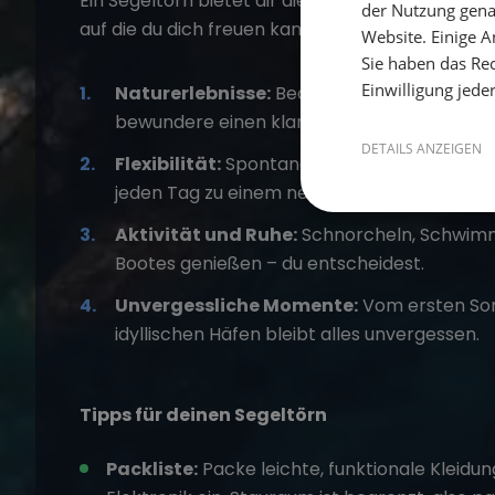
Ein
Segeltörn
bietet dir die perfekte Mischung a
der Nutzung gena
auf die du dich freuen kannst:
Website. Einige An
Sie haben das Rec
Einwilligung jede
Naturerlebnisse:
Beobachte Delfine, gen
bewundere einen klaren Sternenhimmel.
DETAILS ANZEIGEN
Flexibilität:
Spontane Kursänderungen je n
jeden Tag zu einem neuen Abenteuer.
Aktivität und Ruhe:
Schnorcheln, Schwimm
Bootes genießen – du entscheidest.
Unvergessliche Momente:
Vom ersten Son
idyllischen Häfen bleibt alles unvergessen.
Tipps für deinen Segeltörn
Packliste:
Packe leichte, funktionale Kleid