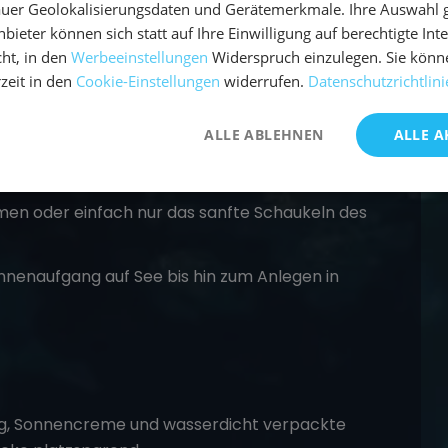
us Abenteuer und Erholung. Hier ein paar Dinge,
uer Geolokalisierungsdaten und Gerätemerkmale. Ihre Auswahl gil
bieter können sich statt auf Ihre Einwilligung auf berechtigte Int
ht, in den
Werbeeinstellungen
Widerspruch einzulegen. Sie könn
rzeit in den
Cookie-Einstellungen
widerrufen.
Datenschutzrichtlini
ieße atemberaubende Sonnenuntergänge und
ALLE ABLEHNEN
ALLE A
ach Wetterlage oder Lust und Laune machen
en oder einfach nur das sanfte Schaukeln des
nenaufgang auf See bis hin zum Anlegen in
ung, Sonnencreme und wasserdicht verpackte