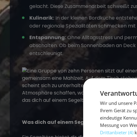
gelacht. Diese Zusammenarbeit schweißt z
Kulinarik:
In der kleinen Bordküche entstehe
oder regionale Spezialitäten schmecken mit 
Entspannung:
Ohne Alltagsstress und perm
abschalten. Ob beim Sonnenbaden an Deck o
entschleunigt.
Verantwortu
Wir und unsere P
Ihrem Gerät zu s
eindeutige Kennu
Was dich auf einem Segeltörn erwartet
Messung von Werb
Drittanbieter (4)
k