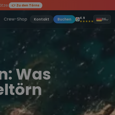
ätze.
👉 Zu den Törns
en des Jahres, sei dabei.
ten Törn
!
4.9
Crew-Shop
Kontakt
Buchen
DE
★★★★★
n: Was
eltörn