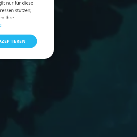
t nur für diese
eressen stützen;
en Ihre
e
KZEPTIEREN