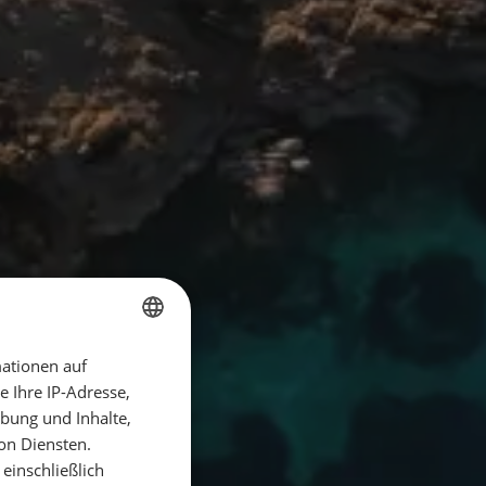
ationen auf
GERMAN
 Ihre IP-Adresse,
GERMAN
bung und Inhalte,
ENGLISH
on Diensten.
einschließlich