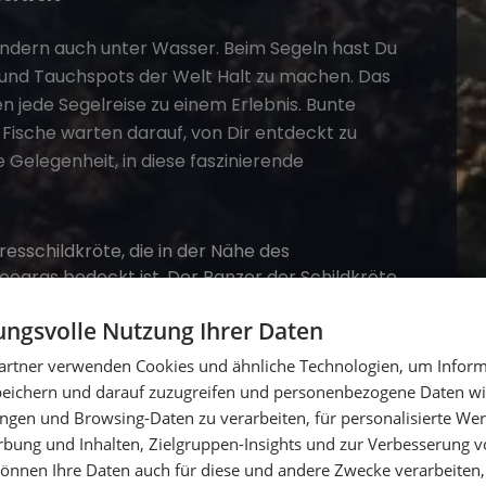
sondern auch unter Wasser. Beim Segeln hast Du
 und Tauchspots der Welt Halt zu machen. Das
n jede Segelreise zu einem Erlebnis. Bunte
 Fische warten darauf, von Dir entdeckt zu
e Gelegenheit, in diese faszinierende
ngsvolle Nutzung Ihrer Daten
artner verwenden Cookies und ähnliche Technologien, um Inform
peichern und darauf zuzugreifen und personenbezogene Daten wie
ngen und Browsing-Daten zu verarbeiten, für personalisierte Wer
eben
ung und Inhalten, Zielgruppen-Insights und zur Verbesserung v
önnen Ihre Daten auch für diese und andere Zwecke verarbeiten, 