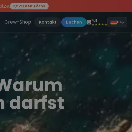
ätze.
👉 Zu den Törns
en des Jahres, sei dabei.
ten Törn
!
4.9
Crew-Shop
Kontakt
Buchen
DE
★★★★★
– Warum
 darfst