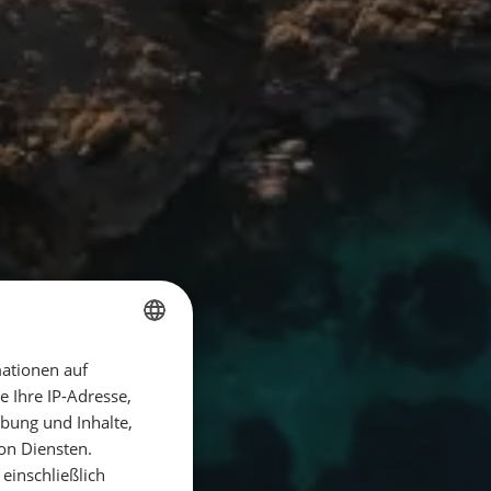
ationen auf
GERMAN
 Ihre IP-Adresse,
GERMAN
bung und Inhalte,
ENGLISH
on Diensten.
einschließlich