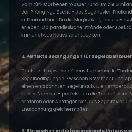
Vom türkisfarbenen Wasser rund um die Similan-
der Phang Nga Bucht – das
Segelrevier Thailand
in Thailand
hast Du die Möglichkeit, diese idylli
erleben. Ob paradiesische Strände oder spektak
immer etwas Neues zu entdecken.
2. Perfekte Bedingungen für Segelabenteuer
Dank des tropischen Klimas herrschen in Thaila
Segelbedingungen. Zwischen November und Apri
einen entspannten Segelurlaub. Die Temperatu
sich in Grenzen – perfekt, um die Zeit auf einer 
erfahren oder Anfänger bist, das Segelrevier T
Entspannung gleichermaßen.
3. Abtauchen in die faszinierende Unterwas