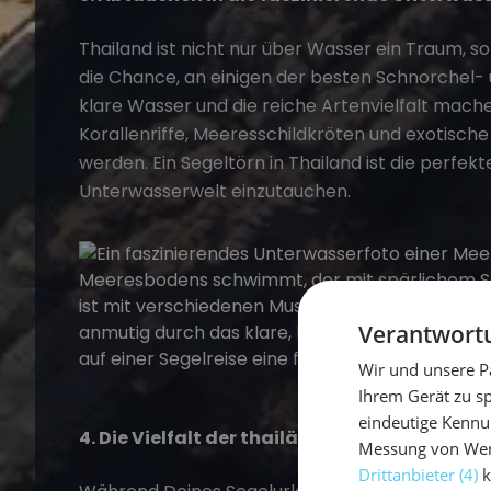
Thailand ist nicht nur über Wasser ein Traum, 
die Chance, an einigen der besten Schnorchel-
klare Wasser und die reiche Artenvielfalt mache
Korallenriffe, Meeresschildkröten und exotische
werden. Ein Segeltörn in Thailand ist die perfekt
Unterwasserwelt einzutauchen.
Verantwortu
Wir und unsere P
Ihrem Gerät zu s
eindeutige Kennu
4. Die Vielfalt der thailändischen Kultur erl
Messung von Werb
Drittanbieter (4)
k