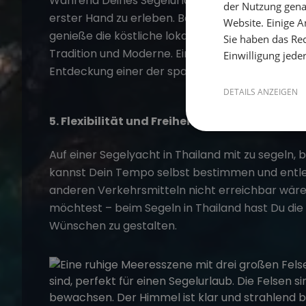
Während Deines
Segelurlaubs
hast Du die Möglic
der Nutzung gena
erster Hand zu erleben. Besuche traditionelle 
Website. Einige An
genieße die köstliche lokale Küche. An Land erw
Sie haben das Rec
Tradition und Moderne. Ein
Segeltrip in Thailand
Einwilligung jede
Entdeckung einer der spannendsten Kulturen de
DETAILS ANZEIGEN
5. Flexibilität und Freiheit auf einer Segelya
Auf einer Segelyacht in Thailand mit zu segeln, b
kannst Dein Tempo selbst bestimmen und entleg
anderen Verkehrsmitteln nicht erreichbar wär
möchtest – beim
Segeln in Thailand
hast Du die 
Wünschen zu gestalten.