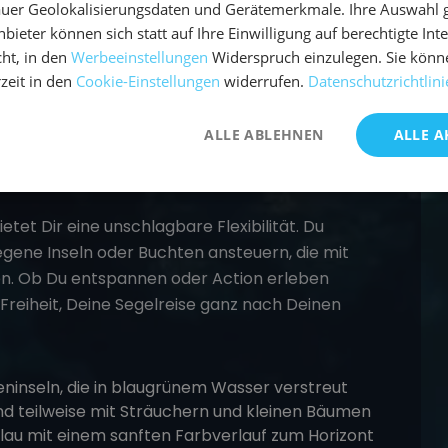
hkeit, die authentische thailändische Kultur aus
uer Geolokalisierungsdaten und Gerätemerkmale. Ihre Auswahl gil
Fischerdörfer, erkunde buddhistische Tempel oder
bieter können sich statt auf Ihre Einwilligung auf berechtigte Int
artet Dich eine faszinierende Mischung aus
ht, in den
Werbeeinstellungen
Widerspruch einzulegen. Sie könn
verbindet das Abenteuer auf See mit der
rzeit in den
Cookie-Einstellungen
widerrufen.
Datenschutzrichtlini
r Welt.
ALLE ABLEHNEN
ALLE A
cht
ietet Dir eine unschlagbare Flexibilität. Du
ene Inseln oder Buchten ansteuern, die mit
en. Ob Du entspannen oder Action erleben
Freiheit, Deine
Segelreise
ganz nach Deinen