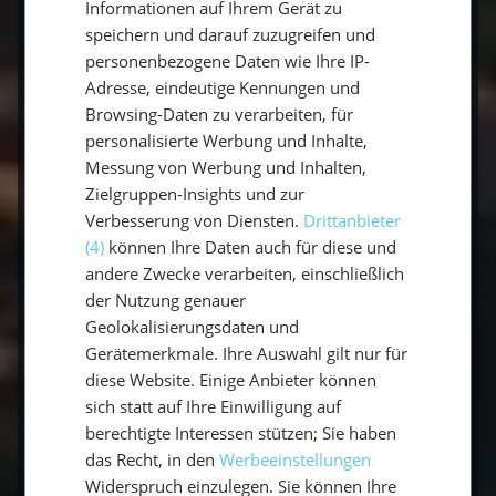
Informationen auf Ihrem Gerät zu
tut. Du wirst nicht nur die Ruhe des Meeres
speichern und darauf zuzugreifen und
genießen, sondern auch aktiv bleiben, gesunde
personenbezogene Daten wie Ihre IP-
Sonnenstrahlen tanken und wertvolle Zeit mit
Adresse, eindeutige Kennungen und
deinen Lieben verbringen.
Warum also
Browsing-Daten zu verarbeiten, für
warten?
Starte dein Segelabenteuer und
personalisierte Werbung und Inhalte,
entdecke die gesundheitlichen Vorteile des
Messung von Werbung und Inhalten,
Zielgruppen-Insights und zur
Segelns schon bald!
Verbesserung von Diensten.
Drittanbieter
(4)
können Ihre Daten auch für diese und
Lass dich von unseren Angeboten
andere Zwecke verarbeiten, einschließlich
inspirieren und buche jetzt deinen
der Nutzung genauer
Segeltörn.
Klick hier, um mehr zu erfahren
Geolokalisierungsdaten und
und die perfekte Route für deine Auszeit auf
Gerätemerkmale. Ihre Auswahl gilt nur für
dem Wasser zu finden!
diese Website. Einige Anbieter können
sich statt auf Ihre Einwilligung auf
berechtigte Interessen stützen; Sie haben
Jetzt buchen
das Recht, in den
Werbeeinstellungen
Bereit für dein nächstes Abenteuer auf dem
Widerspruch einzulegen. Sie können Ihre
Wasser? Entdecke
unsere Mitsegel-Törns
.