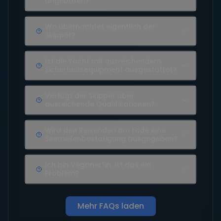
angeboten?
Wo übernachtet eigentlich der
Skipper?
Ist die Yacht mit ausreichendem
Sicherheitsequipment ausgestattet?
Verfügt der Skipper über
ausreichende Qualifikationen?
Wird den Reisenden am Ende eine
Seemeilenbestätigung ausgegeben?
Ich bin Veganer*in, ist das ein
Problem?
Mehr FAQs laden