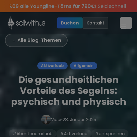
Skip to content
🔥
Spätsommer Special:
Am 05.09 alle Youngline-Tö
en des Jahres, sei dabei.
Sichere Dir jetzt
Verpass keine
Törn-Updates, Insider-Tipps
Dein Meilenbuch und Deine sailwi
Season Closing Party 20
und exk
•
Buchen
Kontakt
Menü
← Alle Blog-Themen
Aktivurlaub
Allgemein
Die gesundheitlichen
Vorteile des Segelns:
psychisch und physisch
Vicci
•
28. Januar 2025
#Abenteuerurlaub
#Aktivurlaub
#entspannen