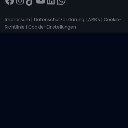
Impressum
|
Datenschutzerklärung
|
ARB's
|
Cookie-
Richtlinie
|
Cookie-Einstellungen
Wir übertragen alle Daten mit der sicheren
SSL-Verschlüsselung.
Copyright © 2026 Sailwithus