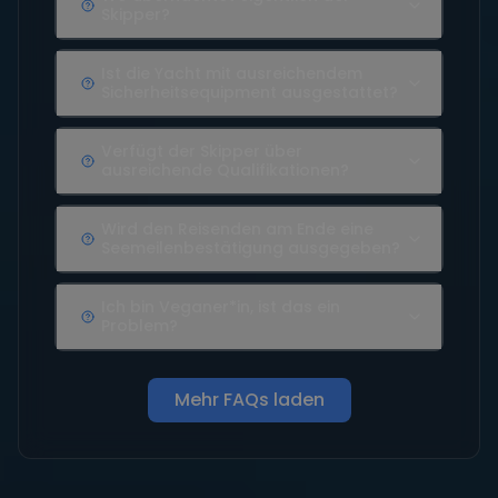
Skipper?
Ist die Yacht mit ausreichendem
Sicherheitsequipment ausgestattet?
Verfügt der Skipper über
ausreichende Qualifikationen?
Wird den Reisenden am Ende eine
Seemeilenbestätigung ausgegeben?
Ich bin Veganer*in, ist das ein
Problem?
Mehr FAQs laden