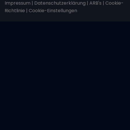
Impressum
|
Datenschutzerklärung
|
ARB's
|
Cookie-
Richtlinie
|
Cookie-Einstellungen
Wir übertragen alle Daten mit der sicheren
SSL-Verschlüsselung.
Copyright © 2026 Sailwithus