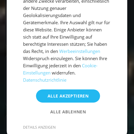
praktischen Travel-Tipps.
andere Zwecke verarbeiten, einschließlich
der Nutzung genauer
Geolokalisierungsdaten und
Gerätemerkmale. Ihre Auswahl gilt nur für
diese Website. Einige Anbieter können
Zum Autorenprofil
→
sich statt auf Ihre Einwilligung auf
berechtigte Interessen stützen; Sie haben
das Recht, in den
Werbeeinstellungen
Widerspruch einzulegen. Sie können Ihre
Entdecke ähnliche Törns
Einwilligung jederzeit in den
Cookie-
Einstellungen
widerrufen.
Finde deinen perfekten Segeltörn
Datenschutzrichtlinie
Törns ansehen
ALLE AKZEPTIEREN
ALLE ABLEHNEN
Artikel teilen
DETAILS ANZEIGEN