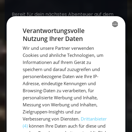
Bereit für dein nächstes Abenteuer auf dem
Wasser? Entdecke
unsere Mitsegel-Törns
.
Verantwortungsvolle
Nutzung Ihrer Daten
GERMAN
Wir und unsere Partner verwenden
GERMAN
Cookies und ähnliche Technologien, um
ENGLISH
Informationen auf Ihrem Gerät zu
GESCHRIEBEN VON
speichern und darauf zuzugreifen und
Vicci
personenbezogene Daten wie Ihre IP-
Adresse, eindeutige Kennungen und
Travel Explorerin
Browsing-Daten zu verarbeiten, für
personalisierte Werbung und Inhalte,
Vicci schreibt über Segelabenteuer,
Messung von Werbung und Inhalten,
Küstenorte und Reisen abseits der üblichen
Zielgruppen-Insights und zur
Routen. Mit einem Gespür für besondere
Verbesserung von Diensten.
Drittanbieter
Momente verbindet sie Explorer-Spirit mit
(4)
können Ihre Daten auch für diese und