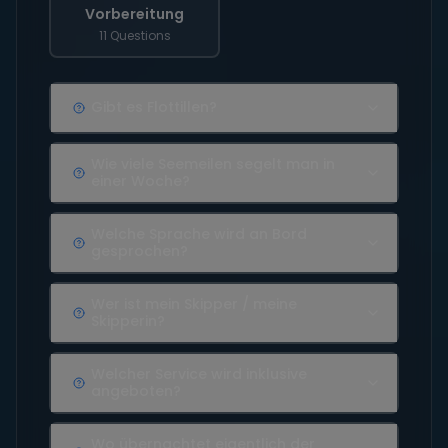
Vorbereitung
11 Questions
Gibt es Flottillen?
Wie viele Seemeilen segelt man in
einer Woche?
Welche Sprache wird an Bord
gesprochen?
Wer ist mein Skipper / meine
Skipperin?
Welcher Service wird inklusive
angeboten?
Wo übernachtet eigentlich der