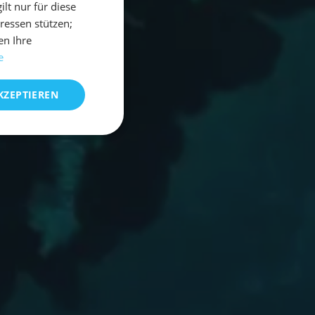
t nur für diese
eressen stützen;
en Ihre
e
KZEPTIEREN