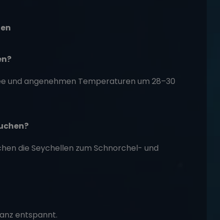
len
en?
 See und angenehmen Temperaturen um 28–30
auchen?
achen die Seychellen zum Schnorchel- und
ganz entspannt.