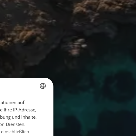
ationen auf
GERMAN
 Ihre IP-Adresse,
GERMAN
bung und Inhalte,
ENGLISH
on Diensten.
einschließlich