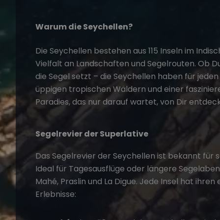
Warum die Seychellen?
Die Seychellen bestehen aus 115 Inseln im Ind
Vielfalt an Landschaften und Segelrouten. Ob Du
die Segel setzt – die Seychellen haben für jede
üppigen tropischen Wäldern und einer faszinier
Paradies, das nur darauf wartet, von Dir entdec
Segelrevier der Superlative
Das Segelrevier der Seychellen ist bekannt für
Ideal für Tagesausflüge oder längere Segelabent
Mahé, Praslin und La Digue. Jede Insel hat ihre
Erlebnisse: