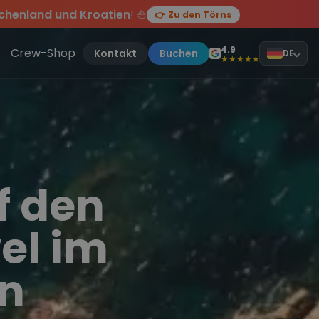
chenland und Kroatien
! ⛵
👉 Zu den Törns
en des Jahres, sei dabei.
ten Törn
!
4.9
Crew-Shop
Kontakt
Buchen
DE
★★★★★
f den
el im
an