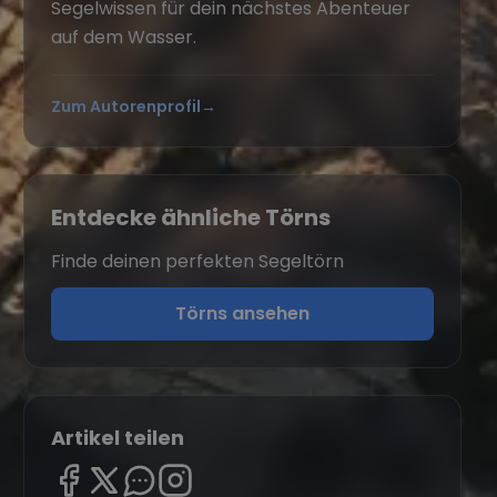
Segelwissen für dein nächstes Abenteuer
auf dem Wasser.
Zum Autorenprofil
→
Entdecke ähnliche Törns
Finde deinen perfekten Segeltörn
Törns ansehen
Artikel teilen