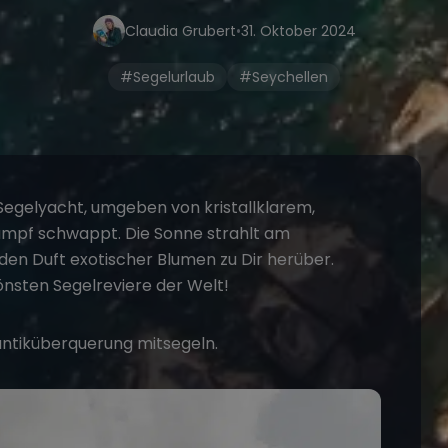
Claudia Grubert
•
31. Oktober 2024
#Segelurlaub
#Seychellen
Segelyacht
, umgeben von kristallklarem,
umpf schwappt. Die Sonne strahlt am
 den Duft exotischer Blumen zu Dir herüber.
hönsten
Segelreviere
der Welt!
antiküberquerung mitsegeln
.