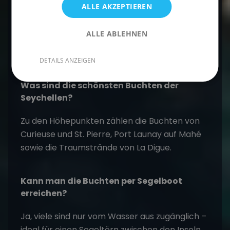
Buchen
ALLE AKZEPTIEREN
ALLE ABLEHNEN
Häufige Fragen zu den Buchten der
Seychellen
DETAILS ANZEIGEN
Was sind die schönsten Buchten der
Seychellen?
Zu den Höhepunkten zählen die Buchten von
Curieuse und St. Pierre, Port Launay auf Mahé
sowie die Traumstrände von La Digue.
Kann man die Buchten per Segelboot
erreichen?
Ja, viele sind nur vom Wasser aus zugänglich –
ideal für einen Segeltörn zwischen den Inseln.