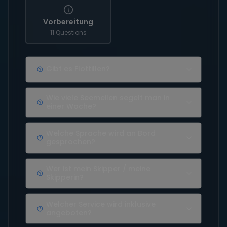
Vorbereitung
11 Questions
Gibt es Flottillen?
Wie viele Seemeilen segelt man in
einer Woche?
Welche Sprache wird an Bord
gesprochen?
Wer ist mein Skipper / meine
Skipperin?
Welcher Service wird inklusive
angeboten?