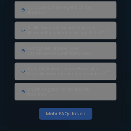
Wo übernachtet eigentlich der
Skipper?
Ist die Yacht mit ausreichendem
Sicherheitsequipment ausgestattet?
Verfügt der Skipper über
ausreichende Qualifikationen?
Wird den Reisenden am Ende eine
Seemeilenbestätigung ausgegeben?
Ich bin Veganer*in, ist das ein
Problem?
Mehr FAQs laden