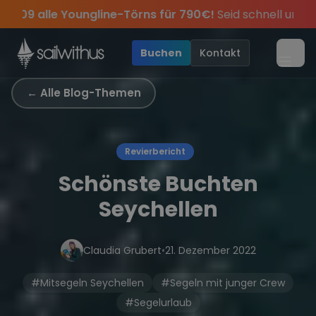
Skip to content
s für 790€!
Seid schnell und sichert euch die letzten Plät
ei dabei.
sive Angebote mehr Sowie
Sichere Dir jetzt
Season Closing Party 2026!
Dein Meilenbuch und Deine sailwi
20€ Rabatt auf deinen ersten
Die Saison war
•
Buchen
Kontakt
Menü
← Alle Blog-Themen
Revierbericht
Schönste Buchten
Seychellen
Claudia Grubert
•
21. Dezember 2022
#Mitsegeln Seychellen
#Segeln mit junger Crew
#Segelurlaub