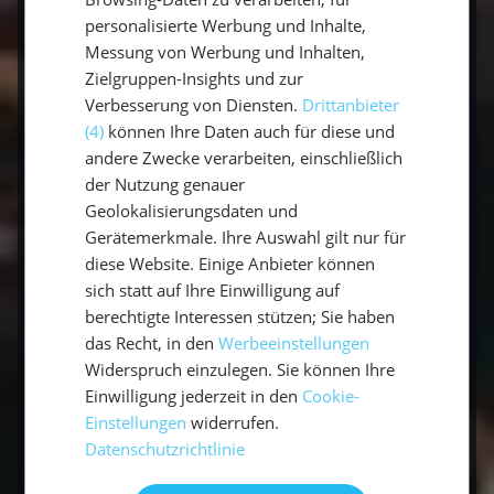
atemberaubende Art, die Küste der
personalisierte Werbung und Inhalte,
Seychellen zu erkunden. Perlweißer, feiner
Messung von Werbung und Inhalten,
Sandstrand, Kokos-Palmen, fliegende Fische –
Zielgruppen-Insights und zur
was will man mehr von einem gelungenen
Verbesserung von Diensten.
Drittanbieter
Segeltörn im Segelurlaub? Wird dieser
(4)
können Ihre Daten auch für diese und
Segelurlaub mit sailwithus vielleicht die
andere Zwecke verarbeiten, einschließlich
schönste Erfahrung deines Lebens?
der Nutzung genauer
Geolokalisierungsdaten und
Gerätemerkmale. Ihre Auswahl gilt nur für
Nimm das Steuer in die Hand: Buche deinen
diese Website. Einige Anbieter können
nächsten traumhaften Segelurlaub mit
sich statt auf Ihre Einwilligung auf
sailwithus!
berechtigte Interessen stützen; Sie haben
das Recht, in den
Werbeeinstellungen
Hier kannst du unsere Seychellen Youngline
Widerspruch einzulegen. Sie können Ihre
Tour entdecken:
Mitsegeln Seychellen
Einwilligung jederzeit in den
Cookie-
Einstellungen
widerrufen.
Datenschutzrichtlinie
Kontakt