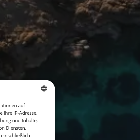
ationen auf
GERMAN
 Ihre IP-Adresse,
GERMAN
bung und Inhalte,
ENGLISH
on Diensten.
einschließlich