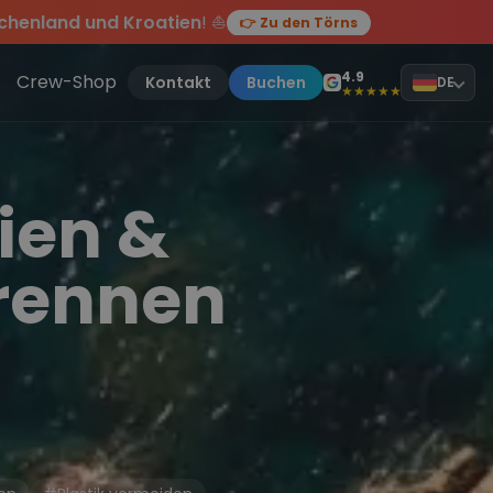
chenland und Kroatien
! ⛵
👉 Zu den Törns
en des Jahres, sei dabei.
ten Törn
!
4.9
Crew-Shop
Kontakt
Buchen
DE
★★★★★
ien &
trennen