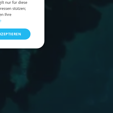
t nur für diese
eressen stützen;
en Ihre
e
KZEPTIEREN