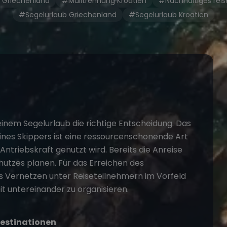
 Griechenland
#Mülltrennung Kroatien
#Nachhaltiges reis
#Segelurlaub Griechenland
#Segelurlaub Kroatien
 einem
Segelurlaub
die richtige Entscheidung. Das
eines Skippers ist eine ressourcenschonende Art
 Antriebskraft genutzt wird. Bereits die Anreise
utzes planen. Für das Erreichen des
s Vernetzen unter Reiseteilnehmern im Vorfeld
t untereinander zu organisieren.
destinationen