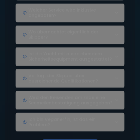
Welcher Service wird inklusive
angeboten?
Wo übernachtet eigentlich der
Skipper?
Ist die Yacht mit ausreichendem
Sicherheitsequipment ausgestattet?
Verfügt der Skipper über
ausreichende Qualifikationen?
Wird den Reisenden am Ende eine
Seemeilenbestätigung ausgegeben?
Ich bin Veganer*in, ist das ein
Problem?