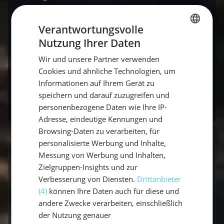
jetzt deinen Segelurlaub mit sailwithus
,
erlebe Abenteuer und entdecke Orte, die du
Verantwortungsvolle
nie allein gefunden hättest. Werde Teil einer
Nutzung Ihrer Daten
GERMAN
Crew, die genauso das Meer liebt wie du! Neue
Wir und unsere Partner verwenden
Leute kennenlernen kann so einfach sein.
GERMAN
Cookies und ähnliche Technologien, um
ENGLISH
Informationen auf Ihrem Gerät zu
Jetzt buchen
speichern und darauf zuzugreifen und
personenbezogene Daten wie Ihre IP-
Adresse, eindeutige Kennungen und
Browsing-Daten zu verarbeiten, für
personalisierte Werbung und Inhalte,
Messung von Werbung und Inhalten,
GESCHRIEBEN VON
Zielgruppen-Insights und zur
Verbesserung von Diensten.
Drittanbieter
Vicci
(4)
können Ihre Daten auch für diese und
Travel Explorerin
andere Zwecke verarbeiten, einschließlich
der Nutzung genauer