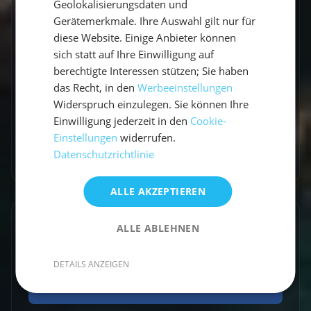
Vicci schreibt über Segelabenteuer,
Geolokalisierungsdaten und
Küstenorte und Reisen abseits der üblichen
Gerätemerkmale. Ihre Auswahl gilt nur für
diese Website. Einige Anbieter können
Routen. Mit einem Gespür für besondere
sich statt auf Ihre Einwilligung auf
Momente verbindet sie Explorer-Spirit mit
berechtigte Interessen stützen; Sie haben
praktischen Travel-Tipps.
das Recht, in den
Werbeeinstellungen
Widerspruch einzulegen. Sie können Ihre
Einwilligung jederzeit in den
Cookie-
Einstellungen
widerrufen.
Datenschutzrichtlinie
Zum Autorenprofil
→
ALLE AKZEPTIEREN
Entdecke ähnliche Törns
ALLE ABLEHNEN
Finde deinen perfekten Segeltörn
DETAILS ANZEIGEN
Törns ansehen