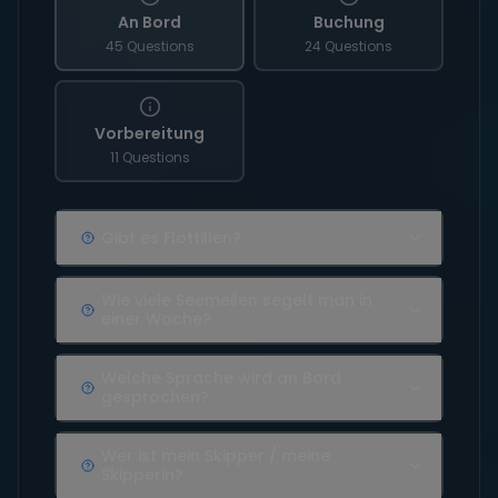
An Bord
Buchung
45 Questions
24 Questions
Vorbereitung
11 Questions
Gibt es Flottillen?
Wie viele Seemeilen segelt man in
einer Woche?
Welche Sprache wird an Bord
gesprochen?
Wer ist mein Skipper / meine
Skipperin?