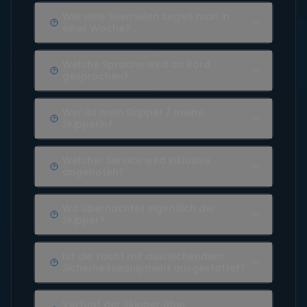
Wie viele Seemeilen segelt man in
einer Woche?
Welche Sprache wird an Bord
gesprochen?
Wer ist mein Skipper / meine
Skipperin?
Welcher Service wird inklusive
angeboten?
Wo übernachtet eigentlich der
Skipper?
Ist die Yacht mit ausreichendem
Sicherheitsequipment ausgestattet?
Verfügt der Skipper über