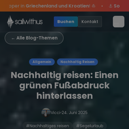
Skip to content
und Kroatien
! ⛵
⚓
Sommer-Special
: Mit Code
Yach
•
res, sei dabei.
klusive Angebote mehr Sowie
Sichere Dir jetzt
Season Closing Party 2026!
Dein Meilenbuch und Deine sailwi
20€ Rabatt auf deinen ers
Die Sais
•
Buchen
Kontakt
Menü
← Alle Blog-Themen
Allgemein
Nachhaltig Reisen
Nachhaltig reisen: Einen
grünen Fußabdruck
hinterlassen
Vicci
•
24. Juni 2025
#Nachhaltiges reisen
#Segelurlaub