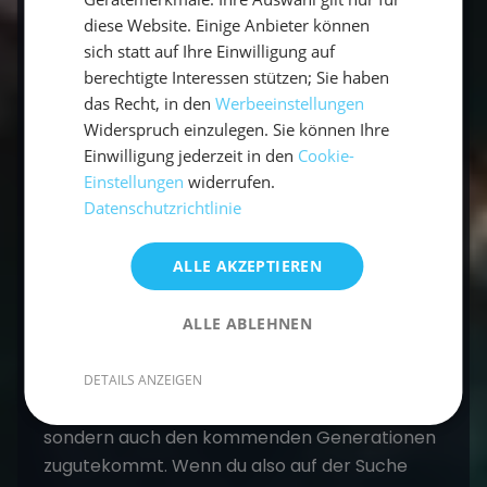
diese Website. Einige Anbieter können
sich statt auf Ihre Einwilligung auf
berechtigte Interessen stützen; Sie haben
das Recht, in den
Werbeeinstellungen
Widerspruch einzulegen. Sie können Ihre
Einwilligung jederzeit in den
Cookie-
Einstellungen
widerrufen.
Datenschutzrichtlinie
Nachhaltig reisen für eine bessere Zukunft
ALLE AKZEPTIEREN
Nachhaltig reisen
ist mehr als nur ein Trend –
es ist eine Verantwortung, die jeder von uns
übernehmen sollte. Indem du bewusst reist,
ALLE ABLEHNEN
die Umwelt respektierst und lokale
Gemeinschaften unterstützt, hinterlässt du
DETAILS ANZEIGEN
einen grünen Fußabdruck, der nicht nur dir,
sondern auch den kommenden Generationen
zugutekommt. Wenn du also auf der Suche