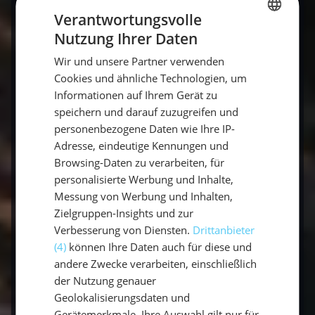
unserem
Green Ahoi Törn.
Verantwortungsvolle
Nutzung Ihrer Daten
Unterstütze lokale Gemeinschaften:
GERMAN
Beteilige dich an nachhaltigen Projekten
Wir und unsere Partner verwenden
GERMAN
oder unterstütze lokale Initiativen, die sich
Cookies und ähnliche Technologien, um
ENGLISH
für den Erhalt der Umwelt und Kultur
Informationen auf Ihrem Gerät zu
speichern und darauf zuzugreifen und
einsetzen.
personenbezogene Daten wie Ihre IP-
Kulturelle Sensibilität:
Informiere dich
Adresse, eindeutige Kennungen und
über die kulturellen Normen und
Browsing-Daten zu verarbeiten, für
Traditionen des Reiseziels und gehe
personalisierte Werbung und Inhalte,
respektvoll damit um.
Messung von Werbung und Inhalten,
Zielgruppen-Insights und zur
Verbesserung von Diensten.
Drittanbieter
(4)
können Ihre Daten auch für diese und
andere Zwecke verarbeiten, einschließlich
der Nutzung genauer
Geolokalisierungsdaten und
Gerätemerkmale. Ihre Auswahl gilt nur für