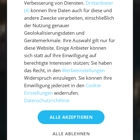
Verbesserung von Diensten.
Drittanbieter
(4)
können Ihre Daten auch für diese und
andere Zwecke verarbeiten, einschließlich
GESCHRIEBEN VON
der Nutzung genauer
Geolokalisierungsdaten und
Vicci
Gerätemerkmale. Ihre Auswahl gilt nur für
Travel Explorerin
diese Website. Einige Anbieter können
sich statt auf Ihre Einwilligung auf
berechtigte Interessen stützen; Sie haben
Vicci schreibt über Segelabenteuer,
das Recht, in den
Werbeeinstellungen
Küstenorte und Reisen abseits der üblichen
Widerspruch einzulegen. Sie können Ihre
Routen. Mit einem Gespür für besondere
Einwilligung jederzeit in den
Cookie-
Momente verbindet sie Explorer-Spirit mit
Einstellungen
widerrufen.
praktischen Travel-Tipps.
Datenschutzrichtlinie
ALLE AKZEPTIEREN
Zum Autorenprofil
→
ALLE ABLEHNEN