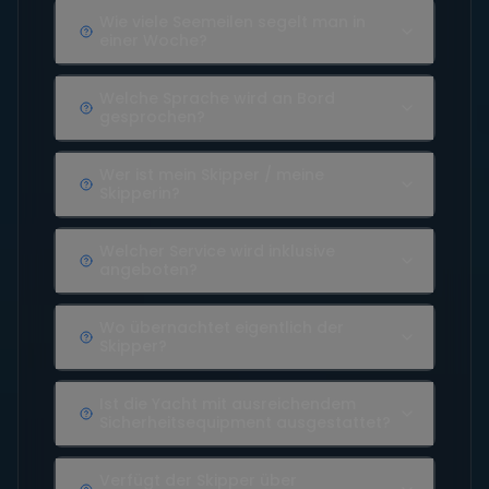
Wie viele Seemeilen segelt man in
einer Woche?
Welche Sprache wird an Bord
gesprochen?
Wer ist mein Skipper / meine
Skipperin?
Welcher Service wird inklusive
angeboten?
Wo übernachtet eigentlich der
Skipper?
Ist die Yacht mit ausreichendem
Sicherheitsequipment ausgestattet?
Verfügt der Skipper über