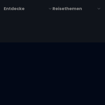
Entdecke
Reisethemen
Folge uns über Social Media
Impressum
|
Datenschutzerklärung
|
ARB's
|
Cookie-
Richtlinie
|
Cookie-Einstellungen