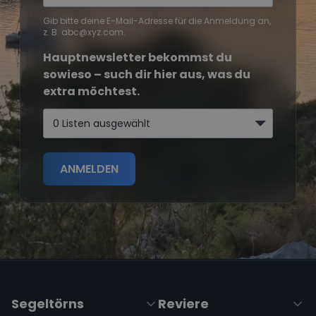
Gib bitte deine E-Mail-Adresse für die Anmeldung an,
z. B. abc@xyz.com.
Hauptnewsletter bekommst du
sowieso – such dir hier aus, was du
extra möchtest.
0 Listen ausgewählt
ANMELDEN
Segeltörns
Reviere