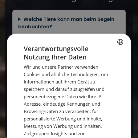
Welche Tiere kann man beim Segeln
beobachten?
Verantwortungsvolle
Wo hat man die besten Chancen auf
Nutzung Ihrer Daten
Delfine?
GERMAN
Wir und unsere Partner verwenden
GERMAN
Cookies und ähnliche Technologien, um
Ist Segeln eine nachhaltige Art zu
ENGLISH
Informationen auf Ihrem Gerät zu
reisen?
speichern und darauf zuzugreifen und
personenbezogene Daten wie Ihre IP-
Adresse, eindeutige Kennungen und
Muss ich für das Naturerlebnis segeln
Browsing-Daten zu verarbeiten, für
können?
personalisierte Werbung und Inhalte,
Messung von Werbung und Inhalten,
Zielgruppen-Insights und zur