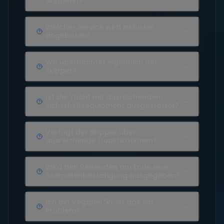
Skipperin?
Welcher Service wird inklusive
angeboten?
Wo übernachtet eigentlich der
Skipper?
Ist die Yacht mit ausreichendem
Sicherheitsequipment ausgestattet?
Verfügt der Skipper über
ausreichende Qualifikationen?
Wird den Reisenden am Ende eine
Seemeilenbestätigung ausgegeben?
Ich bin Veganer*in, ist das ein
Problem?