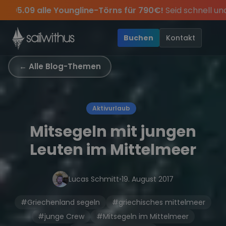
Skip to content
örns für 790€!
Seid schnell und sichert euch die letzten P
es Jahres, sei dabei.
klusive Angebote mehr Sowie
Sichere Dir jetzt
Dein Meilenbuch und Deine sailwi
Season Closing Party 2026!
20€ Rabatt auf deinen ers
Di
•
Buchen
Kontakt
← Alle Blog-Themen
Aktivurlaub
Mitsegeln mit jungen
Leuten im Mittelmeer
Lucas Schmitt
•
19. August 2017
#Griechenland segeln
#griechisches mittelmeer
#junge Crew
#Mitsegeln im Mittelmeer