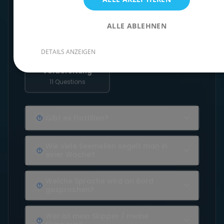
An Bord
Buchung
ALLE ABLEHNEN
45 Questions
24 Questions
DETAILS ANZEIGEN
Vorbereitung
11 Questions
Gibt es Flottillen?
Wie viele Seemeilen segelt man in
einer Woche?
Welche Sprache wird an Bord
gesprochen?
Wer ist mein Skipper / meine