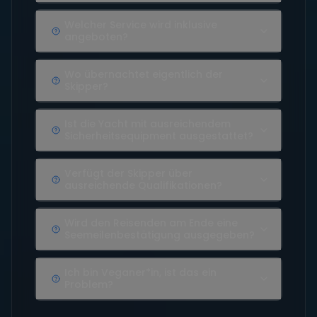
Welcher Service wird inklusive
angeboten?
Wo übernachtet eigentlich der
Skipper?
Ist die Yacht mit ausreichendem
Sicherheitsequipment ausgestattet?
Verfügt der Skipper über
ausreichende Qualifikationen?
Wird den Reisenden am Ende eine
Seemeilenbestätigung ausgegeben?
Ich bin Veganer*in, ist das ein
Problem?