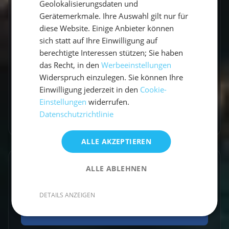
Vicci schreibt über Segelabenteuer,
Geolokalisierungsdaten und
Gerätemerkmale. Ihre Auswahl gilt nur für
Küstenorte und Reisen abseits der üblichen
diese Website. Einige Anbieter können
Routen. Mit einem Gespür für besondere
sich statt auf Ihre Einwilligung auf
Momente verbindet sie Explorer-Spirit mit
berechtigte Interessen stützen; Sie haben
praktischen Travel-Tipps.
das Recht, in den
Werbeeinstellungen
Widerspruch einzulegen. Sie können Ihre
Einwilligung jederzeit in den
Cookie-
Einstellungen
widerrufen.
Datenschutzrichtlinie
Zum Autorenprofil
→
ALLE AKZEPTIEREN
Entdecke ähnliche Törns
ALLE ABLEHNEN
Finde deinen perfekten Segeltörn
DETAILS ANZEIGEN
Törns ansehen