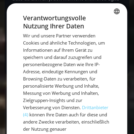
ob du segeln lernen möchtest oder einfach
d
as Abenteuer suchst
– an Bord eines
Verantwortungsvolle
Segelbootes ist der Alltag alles andere als
Nutzung Ihrer Daten
GERMAN
gewöhnlich.
Wir und unsere Partner verwenden
GERMAN
Cookies und ähnliche Technologien, um
Bereit für dein nächstes Abenteuer auf dem
ENGLISH
Informationen auf Ihrem Gerät zu
Wasser? Entdecke
unsere Mitsegel-Törns
.
speichern und darauf zuzugreifen und
personenbezogene Daten wie Ihre IP-
Adresse, eindeutige Kennungen und
Browsing-Daten zu verarbeiten, für
personalisierte Werbung und Inhalte,
Messung von Werbung und Inhalten,
GESCHRIEBEN VON
Zielgruppen-Insights und zur
Verbesserung von Diensten.
Drittanbieter
Vicci
(4)
können Ihre Daten auch für diese und
Travel Explorerin
andere Zwecke verarbeiten, einschließlich
der Nutzung genauer