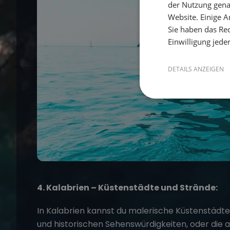
der Nutzung gena
Website. Einige An
Sie haben das Rec
Einwilligung jede
DETAILS ANZEIGEN
4. Kalabrien – Küstenstädte und Strände:
In Kalabrien kannst du malerische Küstenstädte
und historischen Sehenswürdigkeiten, oder die 