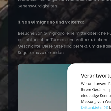
Sehenswürdigkeiten
3. San Gimignano und Volterra:
Besuche San Gimignano, eine mittelalterliche H
aus historischen Türmen, und Volterra, bekannt 
Geschichte. Diese Orte sind perfekt, um die ita
Segeltörns
zu erkunden.
Verantwortu
Wir und unsere P
Ihrem Gerät zu s
eindeutige Kennu
Messung von Werb
Drittanbieter (4)
k