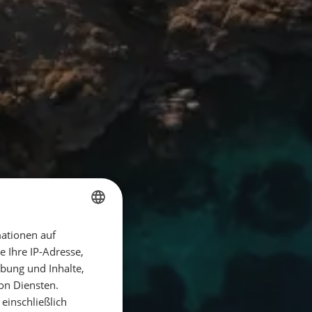
ationen auf
GERMAN
 Ihre IP-Adresse,
GERMAN
bung und Inhalte,
ENGLISH
on Diensten.
einschließlich