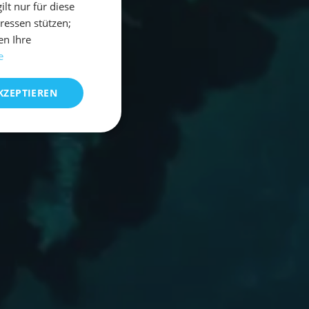
t nur für diese
eressen stützen;
en Ihre
e
KZEPTIEREN