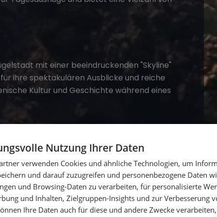
ügelstadt mit einer beeindruckenden "Skyline"
für ihre spektakulären Ausblicke und reiche
lienische Kultur und Geschichte während eines
ngsvolle Nutzung Ihrer Daten
artner verwenden Cookies und ähnliche Technologien, um Inform
peichern und darauf zuzugreifen und personenbezogene Daten wie
ngen und Browsing-Daten zu verarbeiten, für personalisierte Wer
ung und Inhalten, Zielgruppen-Insights und zur Verbesserung v
önnen Ihre Daten auch für diese und andere Zwecke verarbeiten, 