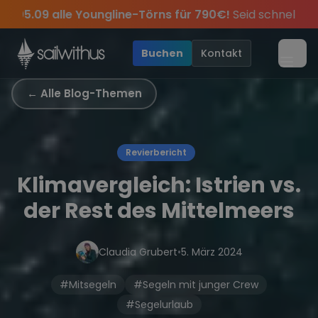
Skip to content
 Youngline-Törns für 790€!
Seid schnell und sichert euch 
 Geschichten des Jahres, sei dabei.
Tipps
Sichere Dir jetzt
und exklusive Angebote mehr Sowie
Dein Meilenbuch und Deine sailwi
Season Closing
20€ Rabatt au
•
Buchen
Kontakt
Menü
← Alle Blog-Themen
Revierbericht
Klimavergleich: Istrien vs.
der Rest des Mittelmeers
Claudia Grubert
•
5. März 2024
#Mitsegeln
#Segeln mit junger Crew
#Segelurlaub