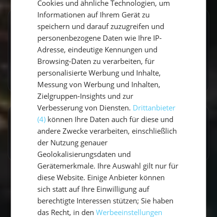
Cookies und ähnliche Technologien, um
ENGLISH
Informationen auf Ihrem Gerät zu
Entdecke ähnliche Törns
speichern und darauf zuzugreifen und
personenbezogene Daten wie Ihre IP-
Finde deinen perfekten Segeltörn
Adresse, eindeutige Kennungen und
Browsing-Daten zu verarbeiten, für
Törns ansehen
personalisierte Werbung und Inhalte,
Messung von Werbung und Inhalten,
Zielgruppen-Insights und zur
Verbesserung von Diensten.
Drittanbieter
(4)
können Ihre Daten auch für diese und
Artikel teilen
andere Zwecke verarbeiten, einschließlich
der Nutzung genauer
Geolokalisierungsdaten und
Gerätemerkmale. Ihre Auswahl gilt nur für
diese Website. Einige Anbieter können
sich statt auf Ihre Einwilligung auf
berechtigte Interessen stützen; Sie haben
das Recht, in den
Werbeeinstellungen