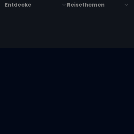
Entdecke
Reisethemen
Folge uns über Social Media
Impressum
|
Datenschutzerklärung
|
ARB's
|
Cookie-
Richtlinie
|
Cookie-Einstellungen