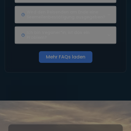
Wird den Reisenden am Ende eine
Seemeilenbestätigung ausgegeben?
Ich bin Veganer*in, ist das ein
Problem?
Mehr FAQs laden