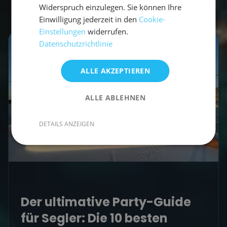
Empfohlene Beiträge
Widerspruch einzulegen. Sie können Ihre
Einwilligung jederzeit in den
Cookie-
Einstellungen
widerrufen.
Datenschutzrichtlinie
ALLE AKZEPTIEREN
ALLE ABLEHNEN
DETAILS ANZEIGEN
Der ultimative Party-Guide
für Segler: Die 10 besten