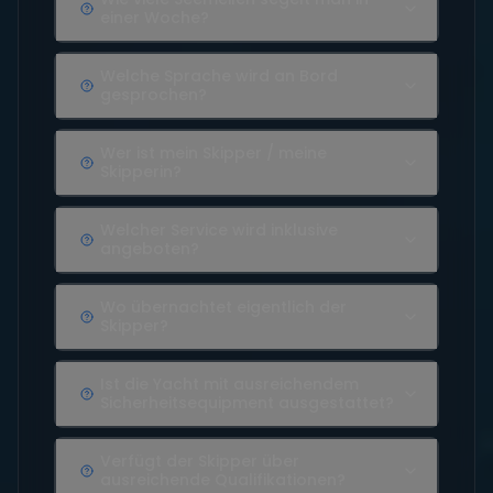
einer Woche?
Welche Sprache wird an Bord
gesprochen?
Wer ist mein Skipper / meine
Skipperin?
Welcher Service wird inklusive
angeboten?
Wo übernachtet eigentlich der
Skipper?
Ist die Yacht mit ausreichendem
Sicherheitsequipment ausgestattet?
Verfügt der Skipper über
ausreichende Qualifikationen?