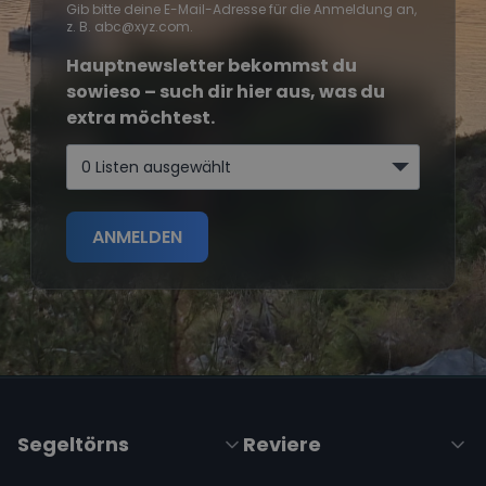
Gib bitte deine E-Mail-Adresse für die Anmeldung an,
z. B. abc@xyz.com.
Hauptnewsletter bekommst du
sowieso – such dir hier aus, was du
extra möchtest.
0 Listen ausgewählt
ANMELDEN
Segeltörns
Reviere