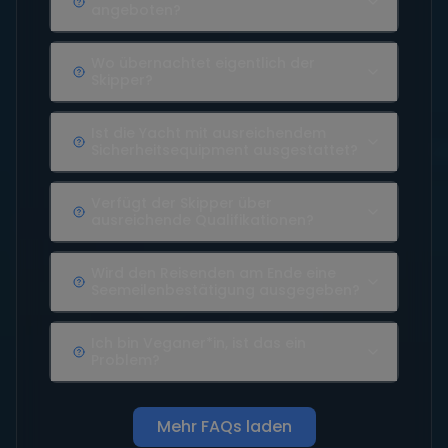
angeboten?
Wo übernachtet eigentlich der
Skipper?
Ist die Yacht mit ausreichendem
Sicherheitsequipment ausgestattet?
Verfügt der Skipper über
ausreichende Qualifikationen?
Wird den Reisenden am Ende eine
Seemeilenbestätigung ausgegeben?
Ich bin Veganer*in, ist das ein
Problem?
Mehr FAQs laden