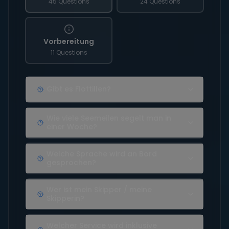
45 Questions
24 Questions
Vorbereitung
11 Questions
Gibt es Flottillen?
Wie viele Seemeilen segelt man in
einer Woche?
Welche Sprache wird an Bord
gesprochen?
Wer ist mein Skipper / meine
Skipperin?
Welcher Service wird inklusive