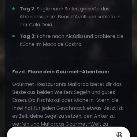
Tag 2:
Segle nach Sóller, genieße das
Abendessen im Béns d'Avall und schlafe in
der Cala Deià.
Tag 3:
Fahre nach Alcúdia und probiere die
Küche im Maca de Castro.
Fazit: Plane dein Gourmet-Abenteuer
Gourmet-Restaurants Mallorca bietet dir das
Beste aus beiden Welten: Segeln und gutes
Essen. Ob Fischlokal oder Michelin-Stern, die
Insel hat für jeden Geschmack etwas. Jetzt ist
es Zeit, deine Segel zu setzen, den Anker zu
werfen und Mallorcas Gourmet-Welt zu
entdecken.