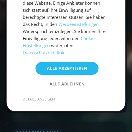
diese Website. Einige Anbieter können
sich statt auf Ihre Einwilligung auf
Kann man die Restaurants per Boot
berechtigte Interessen stützen; Sie haben
erreichen?
das Recht, in den
Werbeeinstellungen
Widerspruch einzulegen. Sie können Ihre
Ja, viele liegen an Buchten oder Häfen wie
Einwilligung jederzeit in den
Cookie-
Sóller, Port d'Alcúdia oder Ses Illetes – ideal für
Einstellungen
widerrufen.
einen Ankerstopp.
Datenschutzrichtlinie
ALLE AKZEPTIEREN
Muss man reservieren?
ALLE ABLEHNEN
In den Sterne-Restaurants unbedingt,
besonders in der Hauptsaison.
DETAILS ANZEIGEN