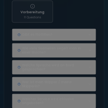
Vorbereitung
11 Questions
Gibt es Flottillen?
Wie viele Seemeilen segelt man in
einer Woche?
Welche Sprache wird an Bord
gesprochen?
Wer ist mein Skipper / meine
Skipperin?
Welcher Service wird inklusive
angeboten?