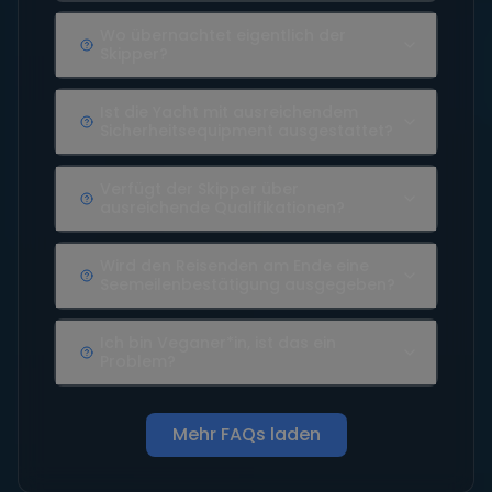
Wo übernachtet eigentlich der
Skipper?
Ist die Yacht mit ausreichendem
Sicherheitsequipment ausgestattet?
Verfügt der Skipper über
ausreichende Qualifikationen?
Wird den Reisenden am Ende eine
Seemeilenbestätigung ausgegeben?
Ich bin Veganer*in, ist das ein
Problem?
Mehr FAQs laden