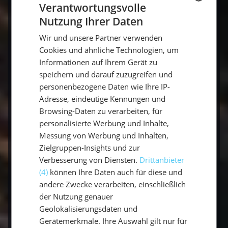
Verantwortungsvolle
Nutzung Ihrer Daten
Segel mit uns und lass deinen Traumtörn
GERMAN
Wirklichkeit werden. Jetzt planen und die
Wir und unsere Partner verwenden
GERMAN
Segel setzen!
Cookies und ähnliche Technologien, um
ENGLISH
Informationen auf Ihrem Gerät zu
speichern und darauf zuzugreifen und
personenbezogene Daten wie Ihre IP-
Jetzt buchen
Adresse, eindeutige Kennungen und
Browsing-Daten zu verarbeiten, für
personalisierte Werbung und Inhalte,
Häufige Fragen zu Gourmet-Restaurants
Messung von Werbung und Inhalten,
auf Mallorca
Zielgruppen-Insights und zur
Verbesserung von Diensten.
Drittanbieter
(4)
können Ihre Daten auch für diese und
Welches ist das beste Gourmet-
andere Zwecke verarbeiten, einschließlich
Restaurant auf Mallorca?
der Nutzung genauer
Geolokalisierungsdaten und
Mehrere tragen Michelin-Sterne – darunter Es
Gerätemerkmale. Ihre Auswahl gilt nur für
Fum, Maca de Castro und Marc Fosh in Palma.