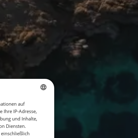
ationen auf
GERMAN
 Ihre IP-Adresse,
GERMAN
bung und Inhalte,
ENGLISH
on Diensten.
einschließlich