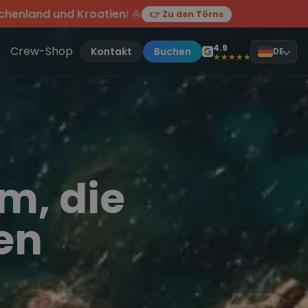
chenland und Kroatien
! ⛵
👉 Zu den Törns
en des Jahres, sei dabei.
ten Törn
!
4.9
Crew-Shop
Kontakt
Buchen
DE
★★★★★
m, die
en