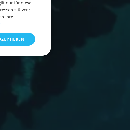
t nur für diese
eressen stützen;
en Ihre
e
KZEPTIEREN