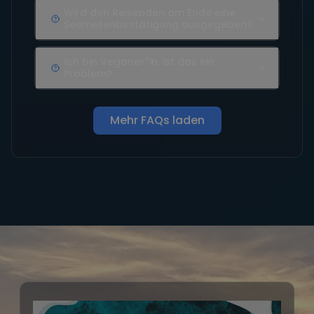
Wird den Reisenden am Ende eine
Seemeilenbestätigung ausgegeben?
Ich bin Veganer*in, ist das ein
Problem?
Mehr FAQs laden