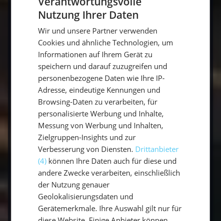
Verantwortungsvolle
hingeben
Nutzung Ihrer Daten
GERMAN
Wir und unsere Partner verwenden
GERMAN
In Portoferraio in einem Café sitzen
Cookies und ähnliche Technologien, um
ENGLISH
Informationen auf Ihrem Gerät zu
speichern und darauf zuzugreifen und
personenbezogene Daten wie Ihre IP-
Adresse, eindeutige Kennungen und
Browsing-Daten zu verarbeiten, für
personalisierte Werbung und Inhalte,
Und jetzt? Dein nächstes Abenteuer
Messung von Werbung und Inhalten,
wartet.
Zielgruppen-Insights und zur
Verbesserung von Diensten.
Drittanbieter
Elba ist kein Reiseziel, das man mit einem Klick
(4)
können Ihre Daten auch für diese und
bucht. Es ist eher eine Idee, ein Gefühl.
andere Zwecke verarbeiten, einschließlich
Vielleicht auch eine Sehnsucht – nach Natur,
der Nutzung genauer
Meer, Wind und echtem Erleben. Und vielleicht
Geolokalisierungsdaten und
fragst du dich gerade, ob das auch etwas für
Gerätemerkmale. Ihre Auswahl gilt nur für
diese Website. Einige Anbieter können