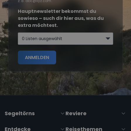
z. B. abc@xyz.com.
Hauptnewsletter bekommst du
sowieso – such dir hier aus, was du
extra möchtest.
0 Listen ausgewählt
ANMELDEN
Segeltörns
Reviere
Entdecke
Reisethemen