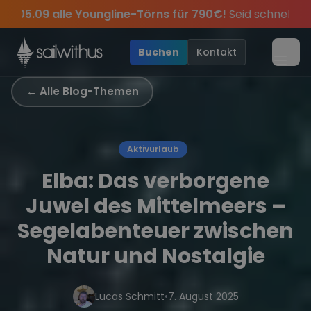
Skip to content
Sichere Dir jetzt
Dein Meilenbuch und Deine sailwi
ätsommer Special:
Am 05.09 alle Youngline-Törns für 
i.
ass keine
Season Closing Party 2026!
Törn-Updates, Insider-Tipps
Die Saison war legend
und exklusive A
•
Buchen
Kontakt
Menü
← Alle Blog-Themen
Aktivurlaub
Elba: Das verborgene
Juwel des Mittelmeers –
Segelabenteuer zwischen
Natur und Nostalgie
Lucas Schmitt
•
7. August 2025