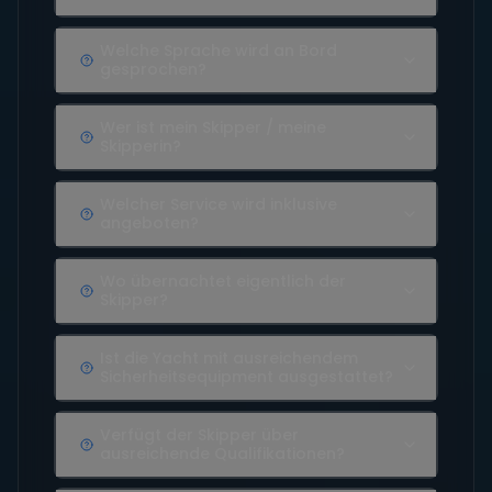
Welche Sprache wird an Bord
gesprochen?
Wer ist mein Skipper / meine
Skipperin?
Welcher Service wird inklusive
angeboten?
Wo übernachtet eigentlich der
Skipper?
Ist die Yacht mit ausreichendem
Sicherheitsequipment ausgestattet?
Verfügt der Skipper über
ausreichende Qualifikationen?