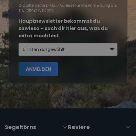
Gib bitte deine E-Mail-Adresse für die Anmeldung an,
z. B. abc@xyz.com.
Hauptnewsletter bekommst du
sowieso – such dir hier aus, was du
extra möchtest.
0 Listen ausgewählt
ANMELDEN
Segeltörns
Reviere