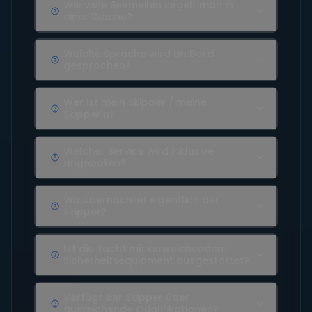
Wie viele Seemeilen segelt man in
einer Woche?
Welche Sprache wird an Bord
gesprochen?
Wer ist mein Skipper / meine
Skipperin?
Welcher Service wird inklusive
angeboten?
Wo übernachtet eigentlich der
Skipper?
Ist die Yacht mit ausreichendem
Sicherheitsequipment ausgestattet?
Verfügt der Skipper über
ausreichende Qualifikationen?