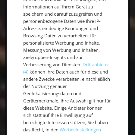
niemanden gestört wird
ENGLISH
Informationen auf Ihrem Gerät zu
Es muss keine Luxuseinrichtung auf dem
speichern und darauf zuzugreifen und
personenbezogene Daten wie Ihre IP-
Schiff sein, aber es gibt Platz für die ganze
Adresse, eindeutige Kennungen und
Familie.
Browsing-Daten zu verarbeiten, für
Mahlzeiten, die selbst zubereitet werden
personalisierte Werbung und Inhalte,
können, dank der kleinen Küche, die die
Messung von Werbung und Inhalten,
Segelyacht beherbergt. So bekommt jeder
Zielgruppen-Insights und zur
was ihm schmeckt!
Verbesserung von Diensten.
Drittanbieter
(4)
können Ihre Daten auch für diese und
Das Programm kann selbst bestimmt
andere Zwecke verarbeiten, einschließlich
werden, genau, wie der Fahrweg der Yacht.
der Nutzung genauer
Die Segelyacht gleicht einem
Geolokalisierungsdaten und
Abenteuerspielplatz.
Gerätemerkmale. Ihre Auswahl gilt nur für
diese Website. Einige Anbieter können
Es wird kein Segelschein verlangt, der im
sich statt auf Ihre Einwilligung auf
Vorfeld absolviert werden muss. Der
berechtigte Interessen stützen; Sie haben
Skipper ist beim Yacht Chartern dabei!
das Recht, in den
Werbeeinstellungen