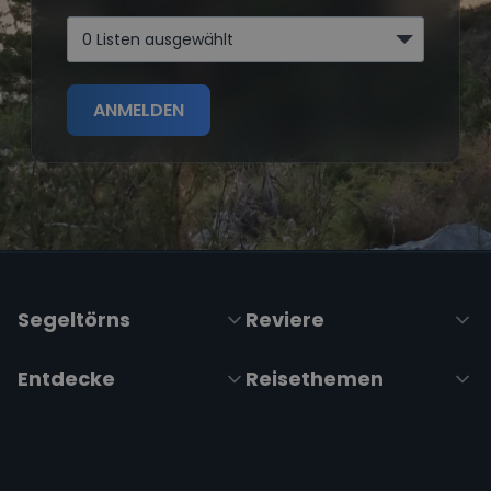
0 Listen ausgewählt
ANMELDEN
Segeltörns
Reviere
Entdecke
Reisethemen