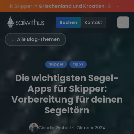
Skip to content
henland und Kroatien
! ⛵
⚓
Sommer-Special
: Mit 
•
 des Jahres, sei dabei.
exklusive Angebote mehr Sowie
Sichere Dir jetzt
Dein Meilenbuch und Deine sailwi
Season Closing Party 2026
20€ Rabatt auf deinen 
•
Buchen
Kontakt
Menü
← Alle Blog-Themen
Skipper
tipps
Die wichtigsten Segel-
Apps für Skipper:
Vorbereitung für deinen
Segeltörn
Claudia Grubert
•
1. Oktober 2024