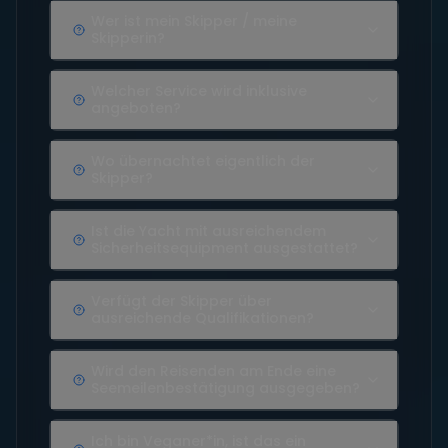
Wer ist mein Skipper / meine
Skipperin?
Welcher Service wird inklusive
angeboten?
Wo übernachtet eigentlich der
Skipper?
Ist die Yacht mit ausreichendem
Sicherheitsequipment ausgestattet?
Verfügt der Skipper über
ausreichende Qualifikationen?
Wird den Reisenden am Ende eine
Seemeilenbestätigung ausgegeben?
Ich bin Veganer*in, ist das ein