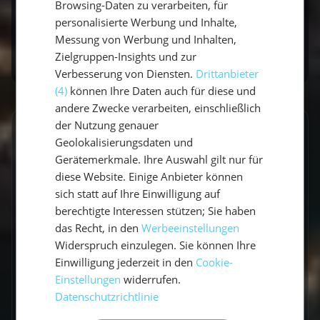
Browsing-Daten zu verarbeiten, für
dein Abenteuer auf dem Meer sicherlich ein
personalisierte Werbung und Inhalte,
unvergessliches Erlebnis.
Messung von Werbung und Inhalten,
Zielgruppen-Insights und zur
Verbesserung von Diensten.
Drittanbieter
(4)
können Ihre Daten auch für diese und
andere Zwecke verarbeiten, einschließlich
der Nutzung genauer
GESCHRIEBEN VON
Geolokalisierungsdaten und
Gerätemerkmale. Ihre Auswahl gilt nur für
Claudia Grubert
diese Website. Einige Anbieter können
sich statt auf Ihre Einwilligung auf
Travel Influencerin & Segel-Expertin
berechtigte Interessen stützen; Sie haben
das Recht, in den
Werbeeinstellungen
Claudia ist begeisterte Travel Influencerin und
Widerspruch einzulegen. Sie können Ihre
leidenschaftliche Seglerin. Auf unserem Blog
Einwilligung jederzeit in den
Cookie-
teilt sie ihre besten Reiseerlebnisse, fundierte
Einstellungen
widerrufen.
Revierberichte und praktisches Segelwissen
Datenschutzrichtlinie
für dein nächstes Abenteuer auf dem Wasser.