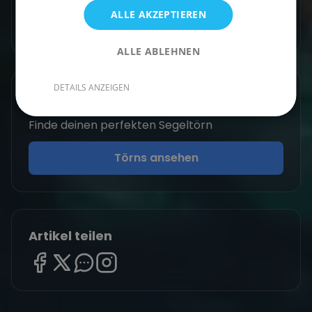
ALLE AKZEPTIEREN
Zum Autorenprofil
→
ALLE ABLEHNEN
DETAILS ANZEIGEN
Entdecke ähnliche Törns
Finde deinen perfekten Segeltörn
Törns ansehen
Artikel teilen