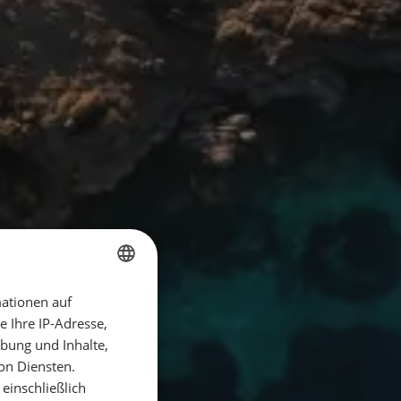
ationen auf
GERMAN
 Ihre IP-Adresse,
GERMAN
bung und Inhalte,
ENGLISH
on Diensten.
einschließlich