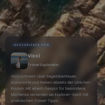
er
GESCHRIEBEN VON
Vicci
Travel Explorerin
Vicci schreibt über Segelabenteuer,
Küstenorte und Reisen abseits der üblichen
Routen. Mit einem Gespür für besondere
Momente verbindet sie Explorer-Spirit mit
praktischen Travel-Tipps.