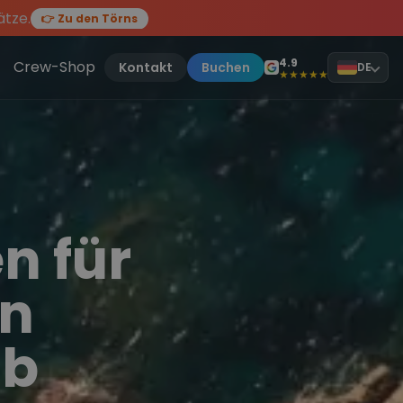
ätze.
👉 Zu den Törns
en des Jahres, sei dabei.
ten Törn
!
4.9
Crew-Shop
Kontakt
Buchen
DE
★★★★★
n für
en
ub