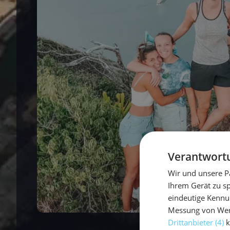
Verantwortu
Wir und unsere P
Ihrem Gerät zu s
eindeutige Kennu
Messung von Werb
Drittanbieter (4)
k