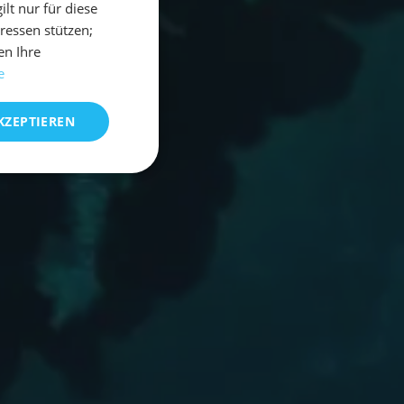
t nur für diese
eressen stützen;
en Ihre
e
KZEPTIEREN