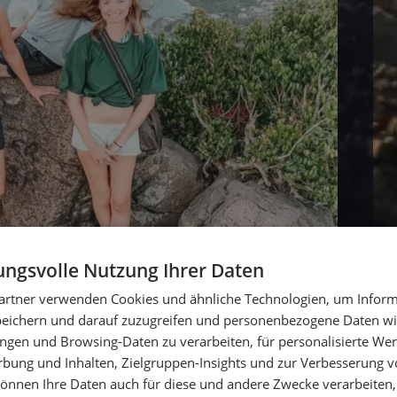
ngsvolle Nutzung Ihrer Daten
artner verwenden Cookies und ähnliche Technologien, um Inform
peichern und darauf zuzugreifen und personenbezogene Daten wie
ngen und Browsing-Daten zu verarbeiten, für personalisierte Wer
ung und Inhalten, Zielgruppen-Insights und zur Verbesserung v
önnen Ihre Daten auch für diese und andere Zwecke verarbeiten, 