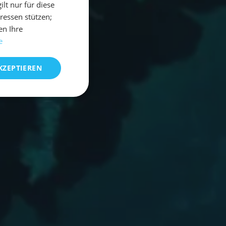
t nur für diese
eressen stützen;
en Ihre
e
KZEPTIEREN