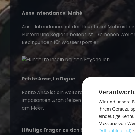
Anse Intendance, Mahé
Anse Intendance auf der Hauptinsel Mahé ist ein
Surfern und Seglern beliebt ist. Die hohen Welle
Bedingungen für Wassersportler.
Petite Anse, La Digue
Verantwortu
Petite Anse ist ein weiterer malerischer Strand a
imposanten Granitfelsen umgeben und bietet e
Wir und unsere P
am Meer.
Ihrem Gerät zu s
eindeutige Kennu
Messung von Werb
Häufige Fragen zu den Stränden der Seyche
Drittanbieter (4)
k