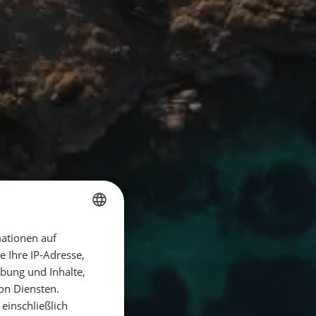
ationen auf
GERMAN
 Ihre IP-Adresse,
GERMAN
bung und Inhalte,
ENGLISH
on Diensten.
einschließlich