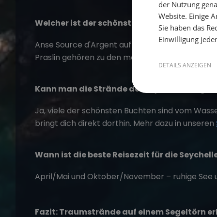
der Nutzung gena
Website. Einige An
Welcher ist der schönste Strand der Seychel
Sie haben das Rec
Einwilligung jede
Anse Source d'Argent auf La Digue mit ihren ros
Praslin gehören zu den meistfotografierten Str
DETAILS ANZEIGEN
Kann man die Strände der Seychellen segeln
Ja, viele der schönsten Buchten sind vom Wasse
bringt dich direkt dorthin. Mehr dazu in unseren
Wann ist die beste Reisezeit für die Seychell
April/Mai und Oktober/November – ruhige Se
Fazit: Traumstrände auf einem Segeltörn er