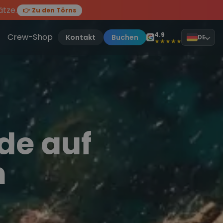
ätze.
👉 Zu den Törns
en des Jahres, sei dabei.
ten Törn
!
4.9
Crew-Shop
Kontakt
Buchen
DE
★★★★★
de auf
n