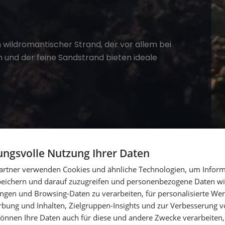
 wildromantischer Strand, der vor allem bei
n und der feine Sandstrand bieten ideale
ngsvolle Nutzung Ihrer Daten
uf der Insel La Digue. Die kleine Bucht ist von
ine ruhige Atmosphäre für entspannte Stunden
artner verwenden Cookies und ähnliche Technologien, um Inform
peichern und darauf zuzugreifen und personenbezogene Daten wie
ngen und Browsing-Daten zu verarbeiten, für personalisierte Wer
ung und Inhalten, Zielgruppen-Insights und zur Verbesserung v
llen
önnen Ihre Daten auch für diese und andere Zwecke verarbeiten, 