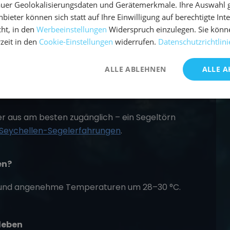
uer Geolokalisierungsdaten und Gerätemerkmale. Ihre Auswahl gil
bieter können sich statt auf Ihre Einwilligung auf berechtigte Int
len?
ht, in den
Werbeeinstellungen
Widerspruch einzulegen. Sie könn
rzeit in den
Cookie-Einstellungen
widerrufen.
Datenschutzrichtlini
afarbenen Granitfelsen und Anse Lazio auf
änden der Welt.
ALLE ABLEHNEN
ALLE A
d erreichen?
r aus am besten zugänglich – ein Segeltörn
Seychellen-Segelerfahrungen
.
en?
e und angenehme Temperaturen um 28–30 °C.
leben