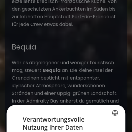
exzellente kreolisch-französische Küche. Von
den geschützten Ankerbuchten im Süden bis
zur lebhaften Hauptstadt Fort-de-France ist
für jede Crew etwas dabei.
Bequia
Wer es abgelegener und weniger touristisch
mag, steuert
Bequia
an. Die kleine Insel der
Grenadinen besticht mit entspannter,
idyllischer Atmosphäre, wunderschönen
Stränden und einer üppig-grünen Landschaft.
In der Admiralty Bay ankerst du gemütlich und
genießt lokale Spezialitäten in den kleinen
Restaurants und Bars am Wasser.
Verantwortungsvolle
Nutzung Ihrer Daten
GERMAN