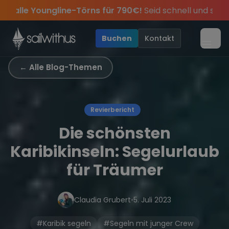
Skip to content
🔥
Spätsommer Special:
Am 05.09 alle Youngline-Tö
 dabei.
Sichere Dir jetzt
Verpass keine
Season Closing Party 2026!
Törn-Updates, Insider-Tipps
Dein Meilenbuch und Deine sailwi
Die Saison war l
und exk
•
Buchen
Kontakt
Menü
← Alle Blog-Themen
Revierbericht
Die schönsten
Karibikinseln: Segelurlaub
für Träumer
Claudia Grubert
•
5. Juli 2023
#Karibik segeln
#Segeln mit junger Crew