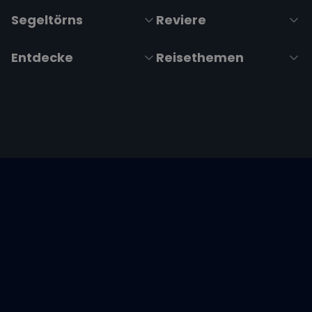
Segeltörns
Reviere
Entdecke
Reisethemen
Folge uns über Social Media
Impressum
|
Datenschutzerklärung
|
ARB's
|
Cookie-
Richtlinie
|
Cookie-Einstellungen