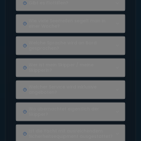
Gibt es Flottillen?
Wie viele Seemeilen segelt man in
einer Woche?
Welche Sprache wird an Bord
gesprochen?
Wer ist mein Skipper / meine
Skipperin?
Welcher Service wird inklusive
angeboten?
Wo übernachtet eigentlich der
Skipper?
Ist die Yacht mit ausreichendem
Sicherheitsequipment ausgestattet?