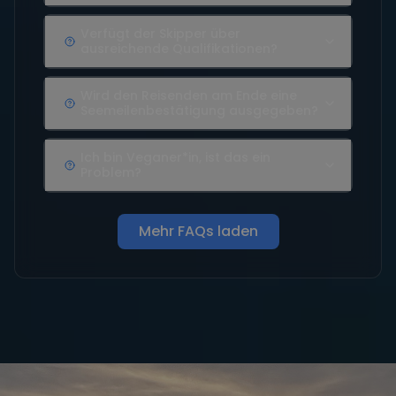
Verfügt der Skipper über
ausreichende Qualifikationen?
Wird den Reisenden am Ende eine
Seemeilenbestätigung ausgegeben?
Ich bin Veganer*in, ist das ein
Problem?
Mehr FAQs laden