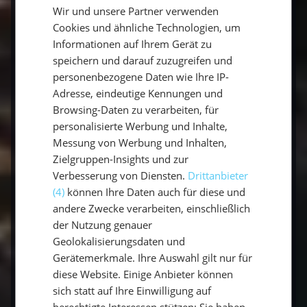
Diese und viele weitere Trauminseln erkundest
Wir und unsere Partner verwenden
GERMAN
du am besten auf einer geführten
Segelreise in
Cookies und ähnliche Technologien, um
der Karibik
– Termine und Reviere findest du in
ENGLISH
Informationen auf Ihrem Gerät zu
unseren
Segeltörns
.
speichern und darauf zuzugreifen und
personenbezogene Daten wie Ihre IP-
Adresse, eindeutige Kennungen und
Häufige Fragen zu den
Browsing-Daten zu verarbeiten, für
personalisierte Werbung und Inhalte,
schönsten Karibikinseln
Messung von Werbung und Inhalten,
Zielgruppen-Insights und zur
Verbesserung von Diensten.
Drittanbieter
Welche Karibikinsel ist die schönste
(4)
können Ihre Daten auch für diese und
zum Segeln?
andere Zwecke verarbeiten, einschließlich
der Nutzung genauer
Geolokalisierungsdaten und
Wann ist die beste Reisezeit für die
Gerätemerkmale. Ihre Auswahl gilt nur für
Karibik?
diese Website. Einige Anbieter können
sich statt auf Ihre Einwilligung auf
berechtigte Interessen stützen; Sie haben