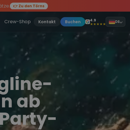
ätze.
👉 Zu den Törns
en des Jahres, sei dabei.
ten Törn
!
4.9
Crew-Shop
Kontakt
Buchen
DE
★★★★★
gline-
ln ab
 Party-