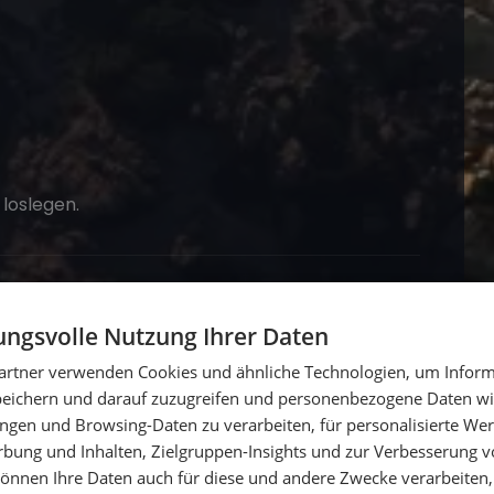
 loslegen.
raner Flair
ngsvolle Nutzung Ihrer Daten
artner verwenden Cookies und ähnliche Technologien, um Inform
der sonnenverwöhntesten Inseln Kroatiens.
peichern und darauf zuzugreifen und personenbezogene Daten wie
ngen und Browsing-Daten zu verarbeiten, für personalisierte Wer
ung und Inhalten, Zielgruppen-Insights und zur Verbesserung v
önnen Ihre Daten auch für diese und andere Zwecke verarbeiten, 