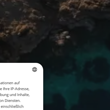
ationen auf
GERMAN
 Ihre IP-Adresse,
GERMAN
bung und Inhalte,
ENGLISH
on Diensten.
einschließlich