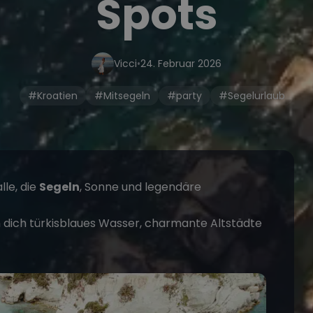
Spots
Vicci
•
24. Februar 2026
#Kroatien
#Mitsegeln
#party
#Segelurlaub
lle, die
Segeln
, Sonne und legendäre
n dich türkisblaues Wasser, charmante Altstädte