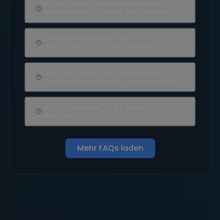
Ist die Yacht mit ausreichendem
Sicherheitsequipment ausgestattet?
Verfügt der Skipper über
ausreichende Qualifikationen?
Wird den Reisenden am Ende eine
Seemeilenbestätigung ausgegeben?
Ich bin Veganer*in, ist das ein
Problem?
Mehr FAQs laden