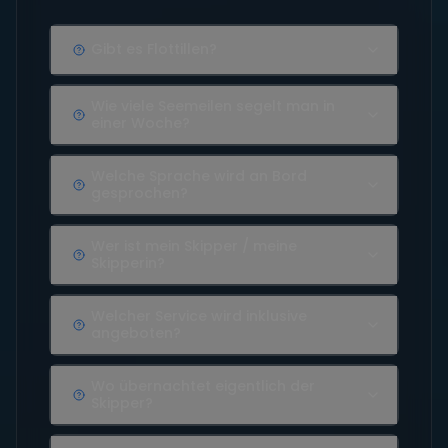
Gibt es Flottillen?
Wie viele Seemeilen segelt man in
einer Woche?
Welche Sprache wird an Bord
gesprochen?
Wer ist mein Skipper / meine
Skipperin?
Welcher Service wird inklusive
angeboten?
Wo übernachtet eigentlich der
Skipper?