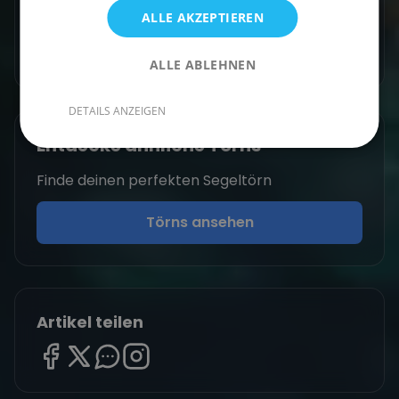
ALLE AKZEPTIEREN
Zum Autorenprofil
→
ALLE ABLEHNEN
DETAILS ANZEIGEN
Entdecke ähnliche Törns
Finde deinen perfekten Segeltörn
Törns ansehen
Artikel teilen