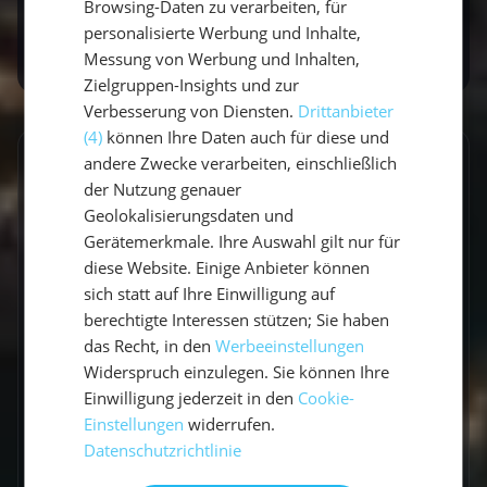
Browsing-Daten zu verarbeiten, für
Abenteuer
und Spaß!
personalisierte Werbung und Inhalte,
Messung von Werbung und Inhalten,
Zielgruppen-Insights und zur
Verbesserung von Diensten.
Drittanbieter
(4)
können Ihre Daten auch für diese und
andere Zwecke verarbeiten, einschließlich
GESCHRIEBEN VON
der Nutzung genauer
Vicci
Geolokalisierungsdaten und
Gerätemerkmale. Ihre Auswahl gilt nur für
Travel Explorerin
diese Website. Einige Anbieter können
sich statt auf Ihre Einwilligung auf
Vicci schreibt über Segelabenteuer,
berechtigte Interessen stützen; Sie haben
Küstenorte und Reisen abseits der üblichen
das Recht, in den
Werbeeinstellungen
Routen. Mit einem Gespür für besondere
Widerspruch einzulegen. Sie können Ihre
Momente verbindet sie Explorer-Spirit mit
Einwilligung jederzeit in den
Cookie-
Einstellungen
widerrufen.
praktischen Travel-Tipps.
Datenschutzrichtlinie