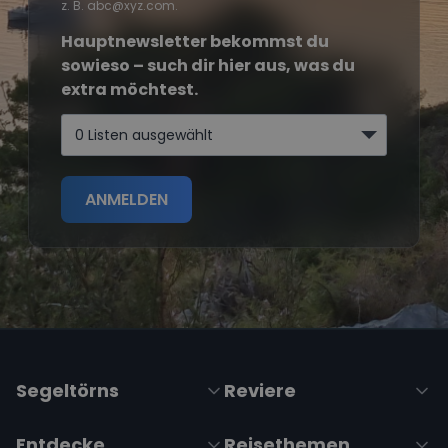
z. B. abc@xyz.com.
Hauptnewsletter bekommst du
sowieso – such dir hier aus, was du
extra möchtest.
0 Listen ausgewählt
ANMELDEN
Segeltörns
Reviere
Entdecke
Reisethemen