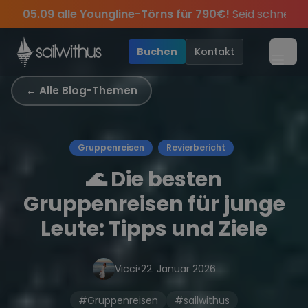
Skip to content
 für 790€!
Seid schnell und sichert euch die letzten Plätze
dabei.
ve Angebote mehr Sowie
Sichere Dir jetzt
Season Closing Party 2026!
Dein Meilenbuch und Deine sailwi
20€ Rabatt auf deinen ersten 
Die Saison war le
•
Buchen
Kontakt
Menü
← Alle Blog-Themen
Gruppenreisen
Revierbericht
🌊 Die besten
Gruppenreisen für junge
Leute: Tipps und Ziele
Vicci
•
22. Januar 2026
#Gruppenreisen
#sailwithus