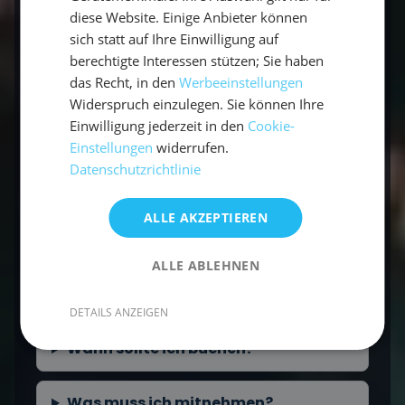
❓ Häufige Fragen zu Gruppenreisen für
diese Website. Einige Anbieter können
junge Leute
sich statt auf Ihre Einwilligung auf
berechtigte Interessen stützen; Sie haben
das Recht, in den
Werbeeinstellungen
Für wen ist eine Gruppenreise für
Widerspruch einzulegen. Sie können Ihre
junge Leute geeignet?
Einwilligung jederzeit in den
Cookie-
Einstellungen
widerrufen.
Brauche ich Segelerfahrung?
Datenschutzrichtlinie
Kann ich allein buchen?
ALLE AKZEPTIEREN
ALLE ABLEHNEN
Was kostet eine Gruppenreise für
junge Leute?
DETAILS ANZEIGEN
Wann sollte ich buchen?
Was muss ich mitnehmen?