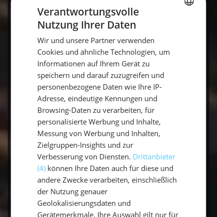
Kroatien
September
Adria-
Verantwortungsvolle
Feeling
Nutzung Ihrer Daten
GERMAN
Mai –
Kultur &
Wir und unsere Partner verwenden
GERMAN
Italien
September
Kulinarik
Cookies und ähnliche Technologien, um
ENGLISH
Informationen auf Ihrem Gerät zu
Fernweh,
speichern und darauf zuzugreifen und
Thailand &
November
Tauchen &
personenbezogene Daten wie Ihre IP-
Karibik
– April
Exotik
Adresse, eindeutige Kennungen und
Browsing-Daten zu verarbeiten, für
Eine
Gruppenreise für junge Leute
mit
personalisierte Werbung und Inhalte,
Messung von Werbung und Inhalten,
sailwithus gibt es bereits
ab 599 € pro Person
.
Zielgruppen-Insights und zur
Der genaue Preis hängt von Revier, Yacht und
Verbesserung von Diensten.
Drittanbieter
Reisezeit ab – alle aktuellen Termine und
(4)
können Ihre Daten auch für diese und
Preise findest du im
Terminfinder
.
andere Zwecke verarbeiten, einschließlich
der Nutzung genauer
Geolokalisierungsdaten und
Gerätemerkmale. Ihre Auswahl gilt nur für