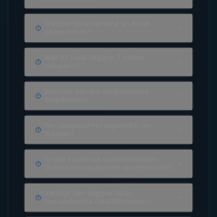
Welche Sprache wird an Bord
gesprochen?
Wer ist mein Skipper / meine
Skipperin?
Welcher Service wird inklusive
angeboten?
Wo übernachtet eigentlich der
Skipper?
Ist die Yacht mit ausreichendem
Sicherheitsequipment ausgestattet?
Verfügt der Skipper über
ausreichende Qualifikationen?