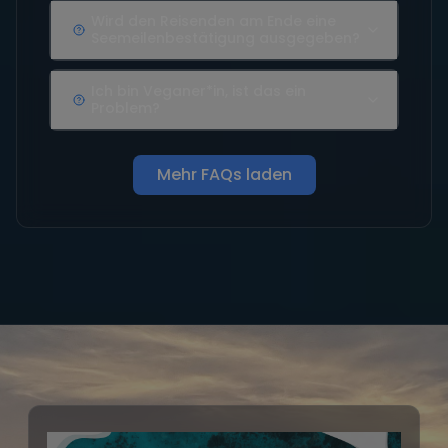
Wird den Reisenden am Ende eine
Seemeilenbestätigung ausgegeben?
Ich bin Veganer*in, ist das ein
Problem?
Mehr FAQs laden