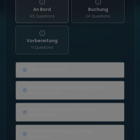
An Bord
Buchung
45 Questions
24 Questions
Vorbereitung
11 Questions
Gibt es Flottillen?
Wie viele Seemeilen segelt man in
einer Woche?
Welche Sprache wird an Bord
gesprochen?
Wer ist mein Skipper / meine
Skipperin?