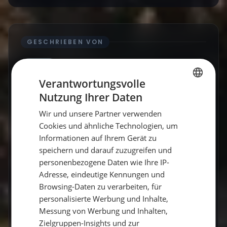
GESCHRIEBEN VON
Vicci
Verantwortungsvolle
Travel Explorerin
Nutzung Ihrer Daten
GERMAN
Vicci schreibt über Segelabenteuer,
Wir und unsere Partner verwenden
GERMAN
Küstenorte und Reisen abseits der üblichen
Cookies und ähnliche Technologien, um
ENGLISH
Routen. Mit einem Gespür für besondere
Informationen auf Ihrem Gerät zu
Momente verbindet sie Explorer-Spirit mit
speichern und darauf zuzugreifen und
praktischen Travel-Tipps.
personenbezogene Daten wie Ihre IP-
Adresse, eindeutige Kennungen und
Browsing-Daten zu verarbeiten, für
personalisierte Werbung und Inhalte,
Messung von Werbung und Inhalten,
Zum Autorenprofil
→
Zielgruppen-Insights und zur