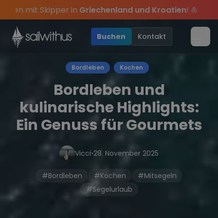
Skip to content
iechenland und Kroatien
! ⛵
⚓
Sommer-Special
: M
•
hten des Jahres, sei dabei.
d exklusive Angebote mehr Sowie
Sichere Dir jetzt
Dein Meilenbuch und Deine sailwi
Season Closing Party 2
20€ Rabatt auf deine
•
Buchen
Kontakt
Menü
Bordleben
Kochen
Bordleben und
kulinarische Highlights:
Ein Genuss für Gourmets
Vicci
•
28. November 2025
#Bordleben
#Kochen
#Mitsegeln
#Segelurlaub