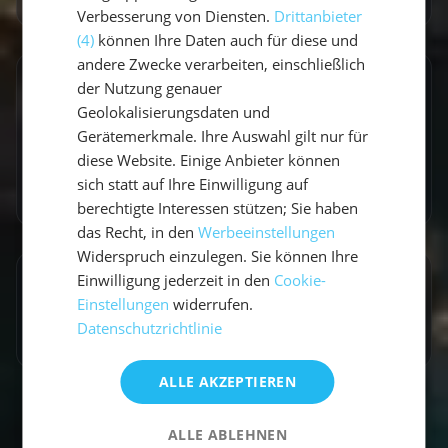
Verbesserung von Diensten.
Drittanbieter
(4)
können Ihre Daten auch für diese und
andere Zwecke verarbeiten, einschließlich
Entdecke ähnliche Törns
der Nutzung genauer
Geolokalisierungsdaten und
Finde deinen perfekten Segeltörn
Gerätemerkmale. Ihre Auswahl gilt nur für
diese Website. Einige Anbieter können
Törns ansehen
sich statt auf Ihre Einwilligung auf
berechtigte Interessen stützen; Sie haben
das Recht, in den
Werbeeinstellungen
Widerspruch einzulegen. Sie können Ihre
Einwilligung jederzeit in den
Cookie-
Artikel teilen
Einstellungen
widerrufen.
Datenschutzrichtlinie
ALLE AKZEPTIEREN
ALLE ABLEHNEN