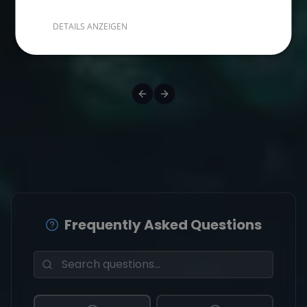
DETAILS ANZEIGEN
Empfohlene Beiträge
Frequently Asked Questions