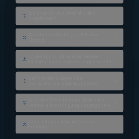
Welcher Service wird inklusive
angeboten?
Wo übernachtet eigentlich der
Skipper?
Ist die Yacht mit ausreichendem
Sicherheitsequipment ausgestattet?
Verfügt der Skipper über
ausreichende Qualifikationen?
Wird den Reisenden am Ende eine
Seemeilenbestätigung ausgegeben?
Ich bin Veganer*in, ist das ein
Problem?