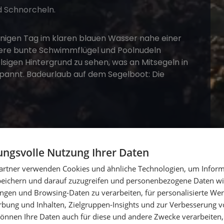
 Schnorcheln.
Segelboot
mit kulturellen Highlights verbinden.
ngsvolle Nutzung Ihrer Daten
r Cala Brandinchi, bieten dir einen Mix aus
artner verwenden Cookies und ähnliche Technologien, um Inform
 Küste erkunden, in das warme Mittelmeer
peichern und darauf zuzugreifen und personenbezogene Daten wie
frische italienische Küche genießen.
ngen und Browsing-Daten zu verarbeiten, für personalisierte Wer
ung und Inhalten, Zielgruppen-Insights und zur Verbesserung v
önnen Ihre Daten auch für diese und andere Zwecke verarbeiten, 