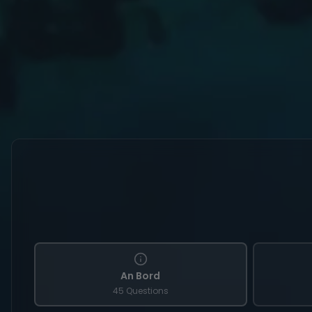
An Bord
45 Questions