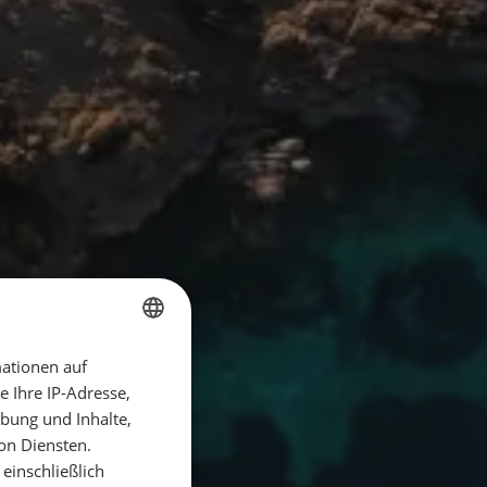
ationen auf
GERMAN
 Ihre IP-Adresse,
GERMAN
bung und Inhalte,
ENGLISH
on Diensten.
einschließlich