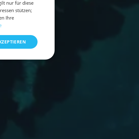
t nur für diese
eressen stützen;
en Ihre
e
KZEPTIEREN