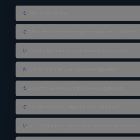
Gibt es Flottillen?
Wie viele Seemeilen segelt man in einer Woche?
Welche Sprache wird an Bord gesprochen?
Wer ist mein Skipper / meine Skipperin?
Welcher Service wird inklusive angeboten?
Wo übernachtet eigentlich der Skipper?
Ist die Yacht mit ausreichendem Sicherheitsequ