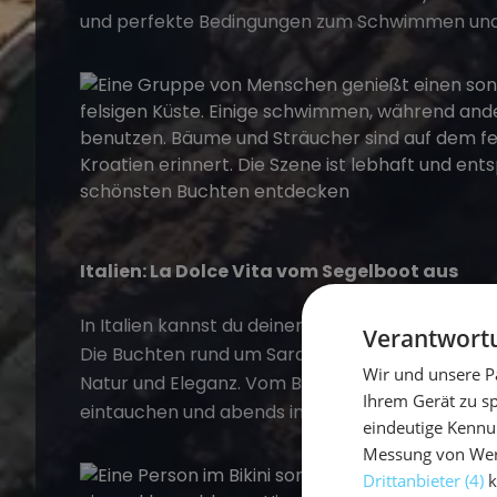
und perfekte Bedingungen zum Schwimmen und
Italien: La Dolce Vita vom Segelboot aus
In
Italien
kannst du deinen
Badeurlaub auf dem 
Verantwortu
Die Buchten rund um Sardinien, wie Cala Luna ode
Wir und unsere P
Natur und Eleganz. Vom Boot aus kannst du die
Ihrem Gerät zu s
eintauchen und abends in kleinen Küstendörfern 
eindeutige Kennu
Messung von Werb
Drittanbieter (4)
k