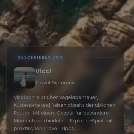
laub
GESCHRIEBEN VON
Vicci
Travel Explorerin
Vicci schreibt über Segelabenteuer,
Küstenorte und Reisen abseits der üblichen
Routen. Mit einem Gespür für besondere
Momente verbindet sie Explorer-Spirit mit
praktischen Travel-Tipps.