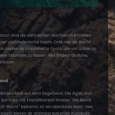
lboot
sind die zahlreichen Buchten in
Kroatien
.
sser und malerische Inseln. Orte wie die Bucht
seln bieten dir traumhafte Spots, um vor Anker zu
ele baumeln zu lassen. Hier findest du Ruhe,
enteuer.
land
n
Badeurlaub auf dem Segelboot
. Die Ägäis und
 Buchten mit kristallklarem Wasser. Die Bucht
ck-Bucht" bekannt, ist ein absolutes Must-See.
-Inseln bieten dir atemberaubende Ausblicke