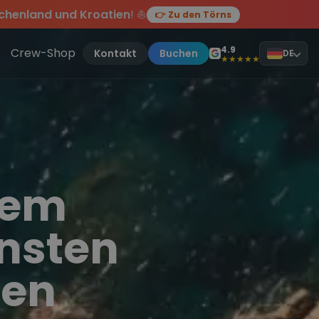
chenland und Kroatien
! ⛵
👉 Zu den Törns
en des Jahres, sei dabei.
ten Törn
!
4.9
Crew-Shop
Kontakt
Buchen
DE
★★★★★
dem
önsten
ken