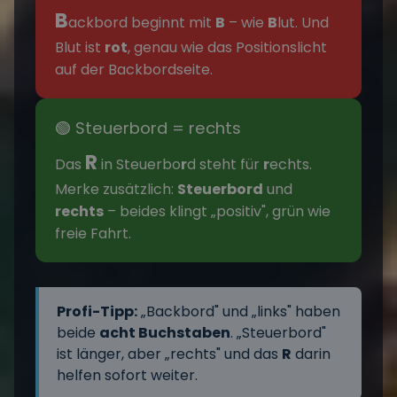
B
ackbord beginnt mit
B
– wie
B
lut. Und
Blut ist
rot
, genau wie das Positionslicht
auf der Backbordseite.
🟢 Steuerbord = rechts
R
Das
in Steuerbo
r
d steht für
r
echts.
Merke zusätzlich:
Steuerbord
und
rechts
– beides klingt „positiv", grün wie
freie Fahrt.
Profi-Tipp:
„Backbord" und „links" haben
beide
acht Buchstaben
. „Steuerbord"
ist länger, aber „rechts" und das
R
darin
helfen sofort weiter.