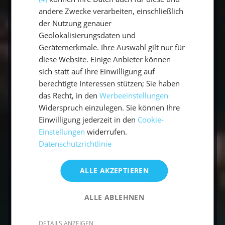
andere Zwecke verarbeiten, einschließlich
Warum sagt man nicht einfach rechts
der Nutzung genauer
und links?
Geolokalisierungsdaten und
Gerätemerkmale. Ihre Auswahl gilt nur für
diese Website. Einige Anbieter können
Was bedeutet die rechte Seite beim
sich statt auf Ihre Einwilligung auf
Boot?
berechtigte Interessen stützen; Sie haben
das Recht, in den
Werbeeinstellungen
Widerspruch einzulegen. Sie können Ihre
Was bedeutet Steuerbord und
Einwilligung jederzeit in den
Cookie-
Backbord?
Einstellungen
widerrufen.
Datenschutzrichtlinie
Steuerbord-Eselsbrücke: Wie merke
ich mir die Seiten?
ALLE AKZEPTIEREN
ALLE ABLEHNEN
Gilt "Backbord vor Steuerbord" oder
"Steuerbord vor Backbord"?
DETAILS ANZEIGEN