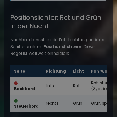
Positionslichter: Rot und Grün
in der Nacht
Nachts erkennst du die Fahrtrichtung anderer
Schiffe an ihren
Positionslichtern
. Diese
Regel ist weltweit einheitlich:
Seite
Richtung
Licht
Fahrwasser
Rot, stumpf
links
Rot
Backbord
(Zylinder)
rechts
Grün
Grün, spitz (
Steuerbord