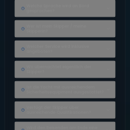
Welche Sprache wird an Bord
gesprochen?
Wer ist mein Skipper / meine
Skipperin?
Welcher Service wird inklusive
angeboten?
Wo übernachtet eigentlich der
Skipper?
Ist die Yacht mit ausreichendem
Sicherheitsequipment ausgestattet?
Verfügt der Skipper über
ausreichende Qualifikationen?
Wird den Reisenden am Ende eine