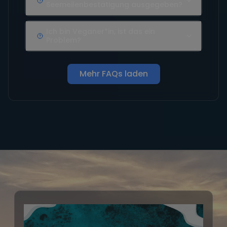
Seemeilenbestätigung ausgegeben?
Ich bin Veganer*in, ist das ein
Problem?
Mehr FAQs laden