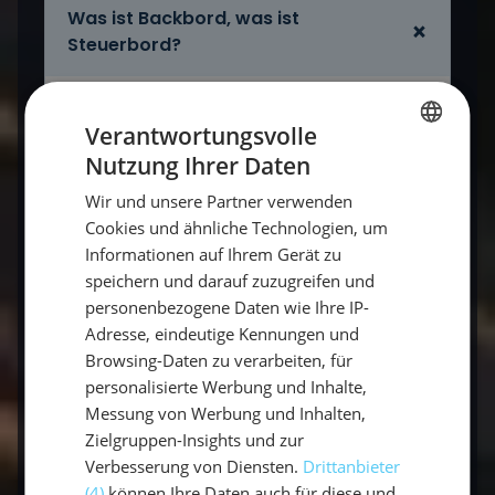
Was ist Backbord, was ist
Steuerbord?
Backbord ist die
linke
Seite eines Schiffes
Verantwortungsvolle
in Fahrtrichtung (rotes Licht), Steuerbord
Nutzung Ihrer Daten
die
rechte
Seite (grünes Licht). Beide
GERMAN
Begriffe gelten immer in Fahrtrichtung,
Wir und unsere Partner verwenden
GERMAN
unabhängig von der Blickrichtung der
Cookies und ähnliche Technologien, um
ENGLISH
Informationen auf Ihrem Gerät zu
Crew.
speichern und darauf zuzugreifen und
personenbezogene Daten wie Ihre IP-
Welche Farbe hat Backbord, welche
Adresse, eindeutige Kennungen und
Steuerbord?
Browsing-Daten zu verarbeiten, für
personalisierte Werbung und Inhalte,
Messung von Werbung und Inhalten,
Wie merke ich mir Backbord und
Zielgruppen-Insights und zur
Steuerbord?
Verbesserung von Diensten.
Drittanbieter
(4)
können Ihre Daten auch für diese und