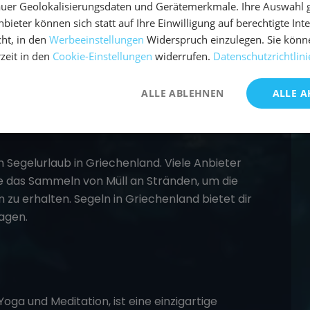
erfreuen werden. Genieße lokale Spezialitäten
uer Geolokalisierungsdaten und Gerätemerkmale. Ihre Auswahl gil
früchte, und entdecke, wie die vegane Küche
bieter können sich statt auf Ihre Einwilligung auf berechtigte Int
ga-Praxis nährt.
ht, in den
Werbeeinstellungen
Widerspruch einzulegen. Sie könn
rzeit in den
Cookie-Einstellungen
widerrufen.
Datenschutzrichtlini
ALLE ABLEHNEN
ALLE A
m Segelurlaub in Griechenland. Viele Anbieter
ie das Sammeln von Müll an Stränden, um die
 zu erhalten. Segeln in Griechenland bietet dir
agen​
​.
oga und Meditation, ist eine einzigartige