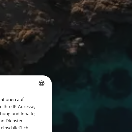
ationen auf
GERMAN
 Ihre IP-Adresse,
GERMAN
bung und Inhalte,
ENGLISH
on Diensten.
einschließlich