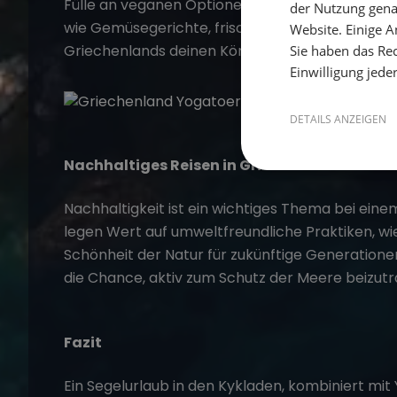
Fülle an veganen Optionen, die deinen Gaumen 
der Nutzung gena
wie Gemüsegerichte, frischen Fisch und Meeres
Website. Einige An
Griechenlands deinen Körper während deiner Yo
Sie haben das Rec
Einwilligung jede
DETAILS ANZEIGEN
Nachhaltiges Reisen in Griechenland
Nachhaltigkeit ist ein wichtiges Thema bei eine
legen Wert auf umweltfreundliche Praktiken, w
Schönheit der Natur für zukünftige Generationen
die Chance, aktiv zum Schutz der Meere beizutr
Fazit
Ein Segelurlaub in den Kykladen, kombiniert mit Y