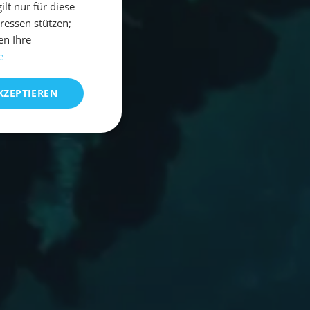
t nur für diese
eressen stützen;
en Ihre
e
KZEPTIEREN