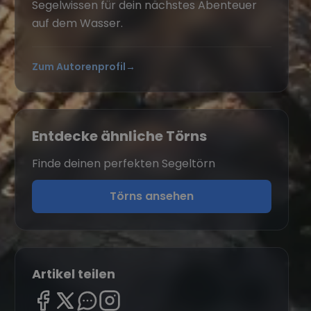
Segelwissen für dein nächstes Abenteuer
auf dem Wasser.
Zum Autorenprofil
→
Entdecke ähnliche Törns
Finde deinen perfekten Segeltörn
Törns ansehen
Artikel teilen