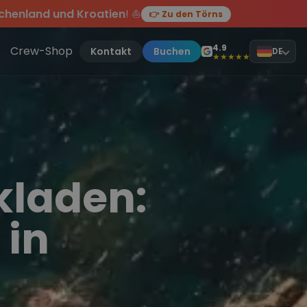
chenland und Kroatien
! ⛵
👉 Zu den Törns
en des Jahres, sei dabei.
ten Törn
!
4.9
Crew-Shop
Kontakt
Buchen
DE
★★★★★
laden:
 in