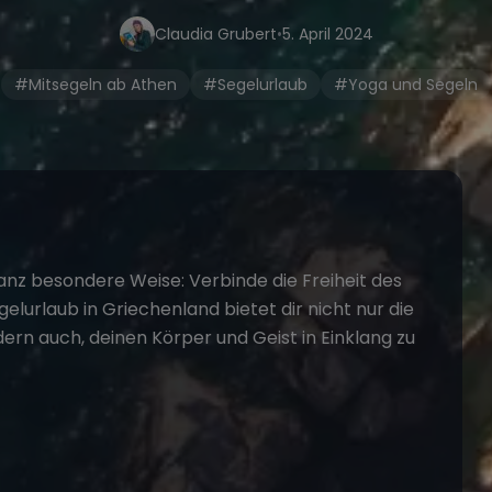
Claudia Grubert
•
5. April 2024
#Mitsegeln ab Athen
#Segelurlaub
#Yoga und Segeln
anz besondere Weise: Verbinde die Freiheit des
gelurlaub
in Griechenland bietet dir nicht nur die
dern auch, deinen Körper und Geist in Einklang zu