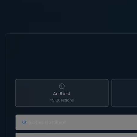
An Bord
45 Questions
Gibt es Flottillen?