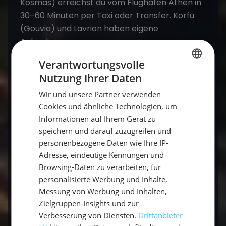
Kosmas) erreichst du vom Flughafen Athen in
30–60 Minuten per Taxi oder Transfer. Korfu
(Gouvia) und Lavrion haben eigene
Anbindungen.
Verantwortungsvolle
Welche Marina ist der beste
Nutzung Ihrer Daten
GERMAN
Ausgangspunkt für einen Törn?
Wir und unsere Partner verwenden
GERMAN
Cookies und ähnliche Technologien, um
Alimos (Kalamaki) ist die größte Marina
ENGLISH
Informationen auf Ihrem Gerät zu
Griechenlands und ein idealer Startpunkt für
speichern und darauf zuzugreifen und
den Saronischen Golf und die Kykladen.
personenbezogene Daten wie Ihre IP-
Adresse, eindeutige Kennungen und
Browsing-Daten zu verarbeiten, für
Was kosten Liegeplätze in griechischen
personalisierte Werbung und Inhalte,
Marinas?
Messung von Werbung und Inhalten,
Die Gebühren variieren je nach Marina,
Zielgruppen-Insights und zur
Verbesserung von Diensten.
Drittanbieter
Bootsgröße und Saison. Bei einem Mitsegeltörn