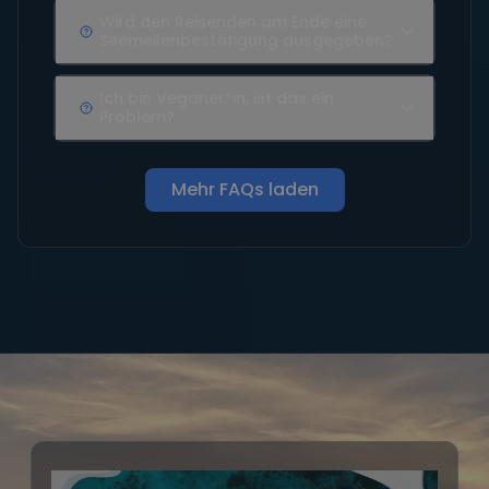
Wird den Reisenden am Ende eine
Seemeilenbestätigung ausgegeben?
Ich bin Veganer*in, ist das ein
Problem?
Mehr FAQs laden