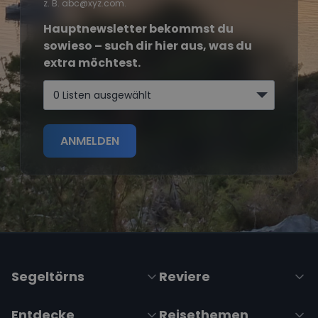
z. B. abc@xyz.com.
Hauptnewsletter bekommst du
sowieso – such dir hier aus, was du
extra möchtest.
0 Listen ausgewählt
ANMELDEN
Segeltörns
Reviere
Entdecke
Reisethemen