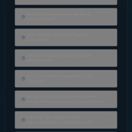
Welche Sprache wird an Bord
gesprochen?
Wer ist mein Skipper / meine
Skipperin?
Welcher Service wird inklusive
angeboten?
Wo übernachtet eigentlich der
Skipper?
Ist die Yacht mit ausreichendem
Sicherheitsequipment ausgestattet?
Verfügt der Skipper über
ausreichende Qualifikationen?