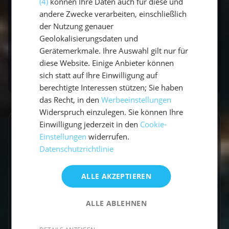
(4)
können Ihre Daten auch für diese und
sind sie meist über die Bordkasse abgedeckt.
andere Zwecke verarbeiten, einschließlich
der Nutzung genauer
Du planst deinen Törn in der Ägäis? Entdecke
Geolokalisierungsdaten und
unsere
Segelreisen in Griechenland
und finde
Gerätemerkmale. Ihre Auswahl gilt nur für
dein Revier.
diese Website. Einige Anbieter können
sich statt auf Ihre Einwilligung auf
berechtigte Interessen stützen; Sie haben
das Recht, in den
Werbeeinstellungen
Widerspruch einzulegen. Sie können Ihre
Einwilligung jederzeit in den
Cookie-
GESCHRIEBEN VON
Einstellungen
widerrufen.
Datenschutzrichtlinie
Lucas Schmitt
Travel Experte
ALLE AKZEPTIEREN
Ich bin Lucas, Travel Experte und war schon
ALLE ABLEHNEN
auf allen Kontinenten unterwegs. Ich Liebe das
Segeln und Nehme euch gerne mit auf meine