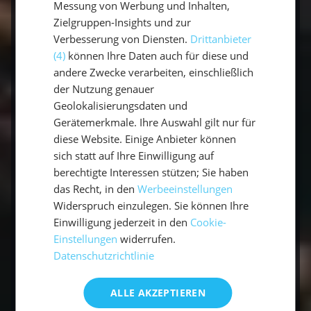
Messung von Werbung und Inhalten,
Wie lange dauert eine Segelreise zu den
Zielgruppen-Insights und zur
Azoren?
Verbesserung von Diensten.
Drittanbieter
(4)
können Ihre Daten auch für diese und
Die Azoren sind ein beliebtes Ziel für Segler im
andere Zwecke verarbeiten, einschließlich
Atlantik. Die Reise von Europa zu den Azoren
der Nutzung genauer
dauert in der Regel zwischen 7 und 10 Tagen, je
Geolokalisierungsdaten und
nach Abfahrtsort und Wetterbedingungen. Es
Gerätemerkmale. Ihre Auswahl gilt nur für
ist eine ideale Route für Segler, die Erfahrung
diese Website. Einige Anbieter können
mit längeren Überfahrten sammeln möchten.
sich statt auf Ihre Einwilligung auf
berechtigte Interessen stützen; Sie haben
das Recht, in den
Werbeeinstellungen
Was zieht man zu einem Segeltörn an?
Widerspruch einzulegen. Sie können Ihre
Einwilligung jederzeit in den
Cookie-
Die richtige Kleidung ist entscheidend für einen
Einstellungen
widerrufen.
gelungenen Segeltörn. Du solltest
Datenschutzrichtlinie
wasserdichte Kleidung, einen warmen Pullover,
Mütze und Handschuhe, sowie leichte,
ALLE AKZEPTIEREN
atmungsaktive Kleidung für warme Tage