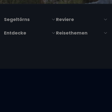
Segeltörns
Reviere
Entdecke
Reisethemen
Folge uns über Social Media
Impressum
|
Datenschutzerklärung
|
ARB's
|
Cookie-
Richtlinie
|
Cookie-Einstellungen