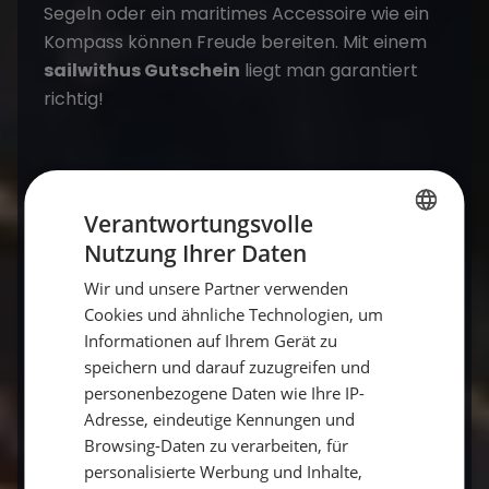
Segeln oder ein maritimes Accessoire wie ein
Kompass können Freude bereiten. Mit einem
sailwithus Gutschein
liegt man garantiert
richtig!
Wie lange dauert ein Segeltörn nach
Amerika?
Verantwortungsvolle
Nutzung Ihrer Daten
Die Dauer einer Atlantiküberquerung hängt
GERMAN
von der Route und den Wetterbedingungen
Wir und unsere Partner verwenden
GERMAN
ab. Im Durchschnitt dauert ein Segeltörn von
Cookies und ähnliche Technologien, um
ENGLISH
Informationen auf Ihrem Gerät zu
Europa nach Amerika zwischen 15 und 30
speichern und darauf zuzugreifen und
Tagen. Diese Reise erfordert eine sorgfältige
personenbezogene Daten wie Ihre IP-
Planung und Vorbereitung sowie ein
Adresse, eindeutige Kennungen und
erfahrenes Team.
Browsing-Daten zu verarbeiten, für
personalisierte Werbung und Inhalte,