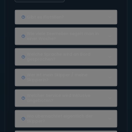
Gibt es Flottillen?
Wie viele Seemeilen segelt man in
einer Woche?
Welche Sprache wird an Bord
gesprochen?
Wer ist mein Skipper / meine
Skipperin?
Welcher Service wird inklusive
angeboten?
Wo übernachtet eigentlich der
Skipper?