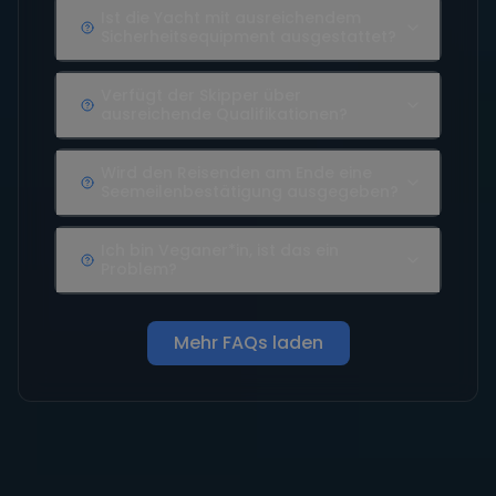
Ist die Yacht mit ausreichendem
Sicherheitsequipment ausgestattet?
Verfügt der Skipper über
ausreichende Qualifikationen?
Wird den Reisenden am Ende eine
Seemeilenbestätigung ausgegeben?
Ich bin Veganer*in, ist das ein
Problem?
Mehr FAQs laden