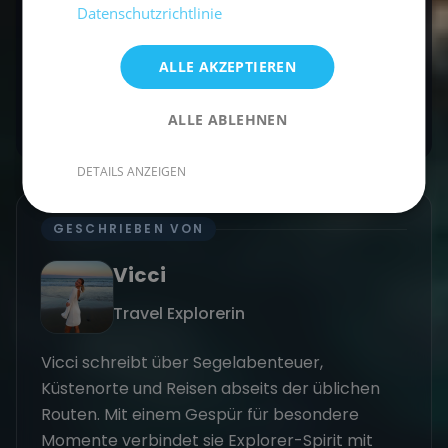
Datenschutzrichtlinie
fotografieren?
Ja, die Steilküste von Los Gigantes ist vom
ALLE AKZEPTIEREN
Segelboot aus besonders eindrucksvoll.
ALLE ABLEHNEN
DETAILS ANZEIGEN
GESCHRIEBEN VON
Vicci
Travel Explorerin
Vicci schreibt über Segelabenteuer,
Küstenorte und Reisen abseits der üblichen
Routen. Mit einem Gespür für besondere
Momente verbindet sie Explorer-Spirit mit