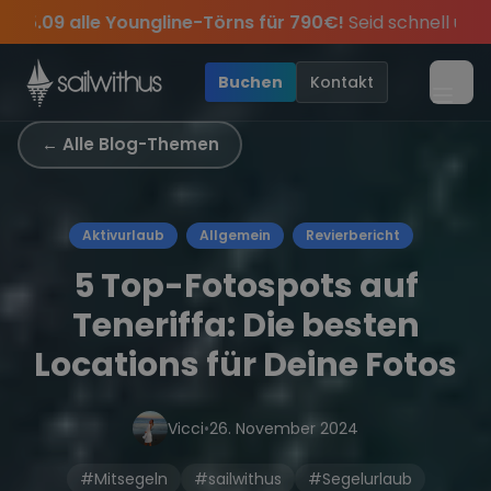
Skip to content
🔥
Spätsommer Special:
Am 05.09 alle Youngline-Tö
ten des Jahres, sei dabei.
Sichere Dir jetzt
Verpass keine
Törn-Updates, Insider-Tipps
Dein Meilenbuch und Deine sailwi
Season Closing Party 20
und exk
•
Buchen
Kontakt
Menü
← Alle Blog-Themen
Aktivurlaub
Allgemein
Revierbericht
5 Top-Fotospots auf
Teneriffa: Die besten
Locations für Deine Fotos
Vicci
•
26. November 2024
#Mitsegeln
#sailwithus
#Segelurlaub