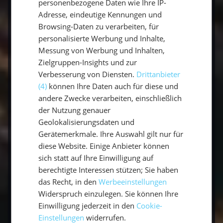
personenbezogene Daten wie Ihre IP-
Adresse, eindeutige Kennungen und
Browsing-Daten zu verarbeiten, für
Häufige Fragen zu Fotospots auf Teneriffa
personalisierte Werbung und Inhalte,
Messung von Werbung und Inhalten,
Was sind die besten Fotospots auf
Zielgruppen-Insights und zur
Teneriffa?
Verbesserung von Diensten.
Drittanbieter
(4)
können Ihre Daten auch für diese und
Der Teide-Nationalpark, die Steilküste von Los
andere Zwecke verarbeiten, einschließlich
Gigantes und die Dünen von El Médano.
der Nutzung genauer
Geolokalisierungsdaten und
Gerätemerkmale. Ihre Auswahl gilt nur für
Wann ist das beste Licht zum
diese Website. Einige Anbieter können
Fotografieren?
sich statt auf Ihre Einwilligung auf
berechtigte Interessen stützen; Sie haben
Zur goldenen Stunde bei Sonnenauf- und
das Recht, in den
Werbeeinstellungen
Sonnenuntergang.
Widerspruch einzulegen. Sie können Ihre
Einwilligung jederzeit in den
Cookie-
Einstellungen
widerrufen.
Kann man Teneriffa vom Wasser