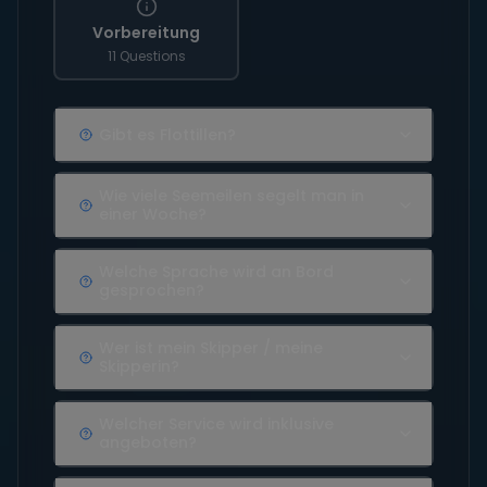
Vorbereitung
11 Questions
Gibt es Flottillen?
Wie viele Seemeilen segelt man in
einer Woche?
Welche Sprache wird an Bord
gesprochen?
Wer ist mein Skipper / meine
Skipperin?
Welcher Service wird inklusive
angeboten?