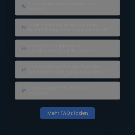
Wo übernachtet eigentlich der
Skipper?
Ist die Yacht mit ausreichendem
Sicherheitsequipment ausgestattet?
Verfügt der Skipper über
ausreichende Qualifikationen?
Wird den Reisenden am Ende eine
Seemeilenbestätigung ausgegeben?
Ich bin Veganer*in, ist das ein
Problem?
Mehr FAQs laden