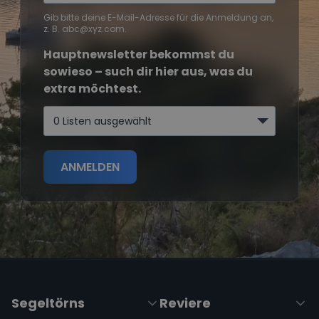
Gib bitte deine E-Mail-Adresse für die Anmeldung an,
z. B. abc@xyz.com.
Hauptnewsletter bekommst du
sowieso – such dir hier aus, was du
extra möchtest.
0 Listen ausgewählt
ANMELDEN
Segeltörns
Reviere