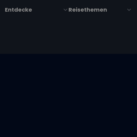
Entdecke
Reisethemen
Folge uns über Social Media
Impressum
|
Datenschutzerklärung
|
ARB's
|
Cookie-
Richtlinie
|
Cookie-Einstellungen