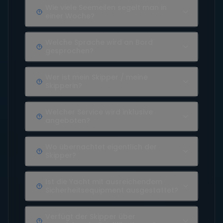
Wie viele Seemeilen segelt man in
einer Woche?
Welche Sprache wird an Bord
gesprochen?
Wer ist mein Skipper / meine
Skipperin?
Welcher Service wird inklusive
angeboten?
Wo übernachtet eigentlich der
Skipper?
Ist die Yacht mit ausreichendem
Sicherheitsequipment ausgestattet?
Verfügt der Skipper über