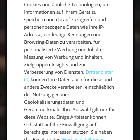
Cookies und ähnliche Technologien, um
und die Natur freut sich.
ENGLISH
Informationen auf Ihrem Gerät zu
speichern und darauf zuzugreifen und
Wenn Du auf der Suche nach einem billigen
personenbezogene Daten wie Ihre IP-
Flug bist, lohnt es sich etwas Zeit in die
Adresse, eindeutige Kennungen und
Recherche zu investieren und Flugpreise
Browsing-Daten zu verarbeiten, für
miteinander zu vergleichen. Die Airlines nutzen
personalisierte Werbung und Inhalte,
unser Buchungsverhalten aus, um die
Messung von Werbung und Inhalten,
Flugplätze zu möglichst hohen Preisen zu
Zielgruppen-Insights und zur
Verbesserung von Diensten.
Drittanbieter
verkaufen. Also heißt es ein bisschen schlauer
(4)
können Ihre Daten auch für diese und
als diese zu sein 😉 Wenn du besonderes Glück
andere Zwecke verarbeiten, einschließlich
hast, stößt du auf sogenannte "Error Fares".
der Nutzung genauer
Das sind Fehler in deren Systemen, wie z.B.
Geolokalisierungsdaten und
Zahlendreher. Da kann es schon mal einen
Gerätemerkmale. Ihre Auswahl gilt nur für
Flug nach Thailand für 100 € geben. Das
diese Website. Einige Anbieter können
passiert selten, aber kommt vor. Hierfür
sich statt auf Ihre Einwilligung auf
kannst du die Newsletter von Webseiten wie
berechtigte Interessen stützen; Sie haben
Urlaubsguru oder Urlaubspiraten abonnieren,
das Recht, in den
Werbeeinstellungen