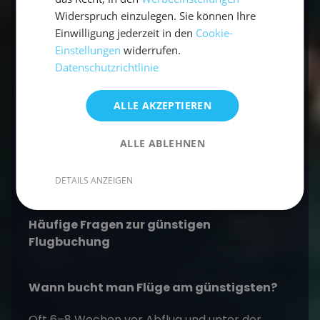
dann erfährst Du schnell von solchen "Error
Widerspruch einzulegen. Sie können Ihre
Fares".
Einwilligung jederzeit in den
Cookie-
Einstellungen
widerrufen.
Datenschutzrichtlinie
Kontakt
Buchen
ALLE AKZEPTIEREN
ALLE ABLEHNEN
Bereit für dein nächstes Abenteuer auf dem
Wasser? Entdecke
unsere Mitsegel-Törns
.
DETAILS ANZEIGEN
Häufige Fragen zur günstigen
Flugbuchung
Wann bucht man Flüge am günstigsten?
Oft 6–8 Wochen vor Abflug und unter der