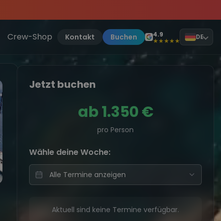
 Jetzt anmelden
, sei dabei.
4.9
Crew-Shop
Kontakt
Buchen
DE
★★★★★
Jetzt buchen
ab
1.350 €
pro Person
Wähle deine Woche:
Aktuell sind keine Termine verfügbar.
Katamaran über klarem Wasser
Yach