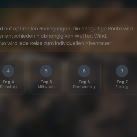
nd auf optimalen Bedingungen. Die endgültige Route wird
r entschieden – abhängig von Wetter, Wind,
o wird jede Reise zum individuellen Abenteuer!
4
5
6
7
Tag 4
Tag 5
Tag 6
Tag 7
Dienstag
Mittwoch
Donnerstag
Freitag