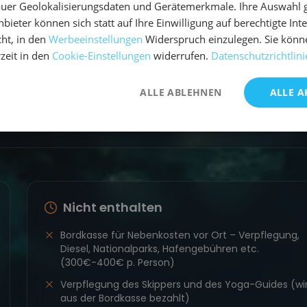
uer Geolokalisierungsdaten und Gerätemerkmale. Ihre Auswahl gil
bieter können sich statt auf Ihre Einwilligung auf berechtigte Int
ht, in den
Werbeeinstellungen
Widerspruch einzulegen. Sie könn
rzeit in den
Cookie-Einstellungen
widerrufen.
Datenschutzrichtlini
ALLE ABLEHNEN
ALLE A
Nicht enthalten
Bordkasse für Nebenkosten vor Ort – Verpflegung,
Diesel, Nationalparks, Hafengebühren etc.
(300€-400€ p. Person)
Verpflegung des Skippers und des Yoga-Guides (wi
aus der Bordkasse bezahlt)