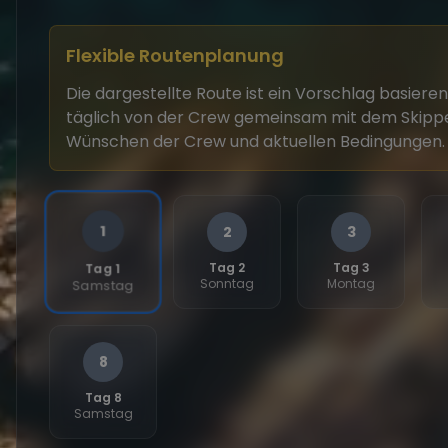
Flexible Routenplanung
Die dargestellte Route ist ein Vorschlag basiere
täglich von der Crew gemeinsam mit dem Skippe
Wünschen der Crew und aktuellen Bedingungen. S
1
2
3
Tag 2
Tag 3
Tag 1
Sonntag
Montag
Samstag
8
Tag 8
Samstag