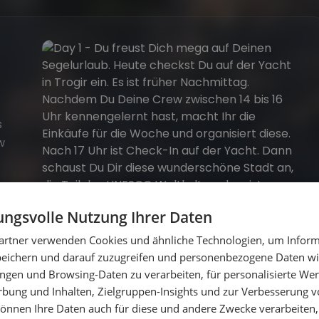
s
w
ngsvolle Nutzung Ihrer Daten
artner verwenden Cookies und ähnliche Technologien, um Inform
peichern und darauf zuzugreifen und personenbezogene Daten wie
ngen und Browsing-Daten zu verarbeiten, für personalisierte Wer
st
ung und Inhalten, Zielgruppen-Insights und zur Verbesserung v
önnen Ihre Daten auch für diese und andere Zwecke verarbeiten, 