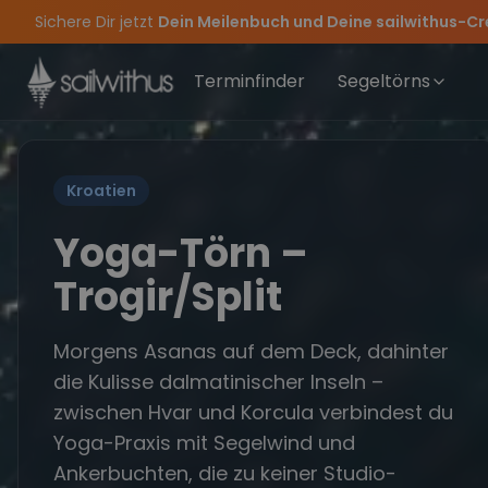
Skip to content
Verpass keine
Törn-Updates, Insider-Tipps
und exklusive
🔥
Sichere Dir jetzt
Season Closing Party 2026!
Spätsommer Special:
Dein Meilenbuch und Deine sailwithus-C
Am 05.09 alle Youngline-Törns fü
Die Saison war legendär – wir 
Terminfinder
Segeltörns
Kroatien
Yoga-Törn –
Trogir/Split
Morgens Asanas auf dem Deck, dahinter
die Kulisse dalmatinischer Inseln –
zwischen Hvar und Korcula verbindest du
Yoga-Praxis mit Segelwind und
Ankerbuchten, die zu keiner Studio-