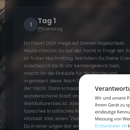
Tag 1
1
Samstag
Du freust Dich mega auf Deinen Segelurlaub.
Heute checkst Du auf der Yacht in Trogir ein. E
ist früher Nachmittag. Nachdem Du Deine Cre
zwischen 14 bis 16 Uhr kennengelernt hast,
macht Ihr die Einkäufe für die Woche und
organisiert diese. Nach 17 Uhr ist Check-In auf
Verantwortu
der Yacht. Dann schaust Du Dir diese
wunderschöne Stadt an, die Teil des UNESCO
Wir und unsere P
Weltkulturerbes ist. Abends geht's in ein
Ihrem Gerät zu s
typisches kroatisches Restaurant und in die
eindeutige Kennu
Altstadt. Klar, einen "Zwischen-Cocktail" nimm
Messung von Werb
Du in einer urigen Bar ein.
Drittanbieter (4)
k