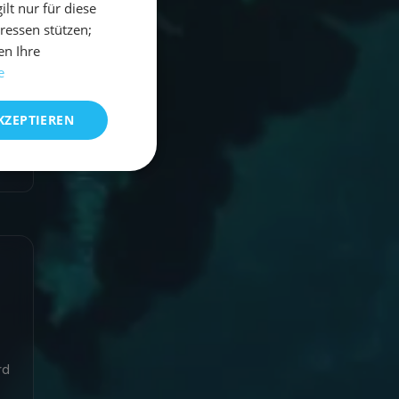
t nur für diese
eressen stützen;
en Ihre
e
KZEPTIEREN
rd