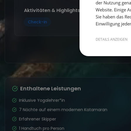
der Nutzung gena
Website. Einige An
Aktivitäten & Highlights:
Sie haben das Rec
Check-in
Einwilligung jede
DETAILS ANZEIGEN
Enthaltene Leistungen
Inklusive Yogalehrer*in
7 Nächte auf einem modernen Katamaran
Erfahrener Skipper
1 Handtuch pro Person