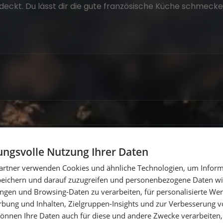
eckt. Du lässt dir die gute französische Küche schmecke
ngsvolle Nutzung Ihrer Daten
t
artner verwenden Cookies und ähnliche Technologien, um Inform
peichern und darauf zuzugreifen und personenbezogene Daten wie
ngen und Browsing-Daten zu verarbeiten, für personalisierte Wer
ung und Inhalten, Zielgruppen-Insights und zur Verbesserung v
önnen Ihre Daten auch für diese und andere Zwecke verarbeiten, 