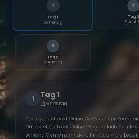
1
2
Tag 
Tag 1
Sonnt
Samstag
8
Tag 8
Samstag
Tag 1
1
Samstag
Peu à peu checkt Deine Crew auf der Yacht ein.
Du freust Dich auf Deinen Segelurlaub Frankreic
scheint. Gemeinsam zieht Ihr los, um die Lebe