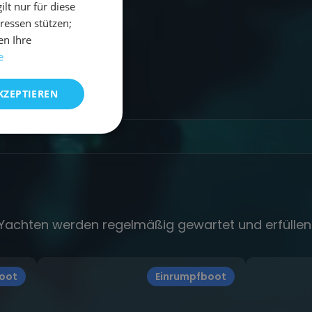
t nur für diese
eressen stützen;
en Ihre
e
KZEPTIEREN
e Yachten werden regelmäßig gewartet und erfülle
oot
Einrumpfboot