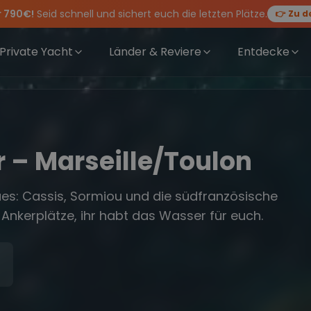
r 790€!
Seid schnell und sichert euch die letzten Plätze.
👉 Zu d
rewwear
feiern die Törns, die Crew und die besten Geschichten des Jahres
 Angebote mehr Sowie
für Deinen Törn!
20€ Rabatt auf deinen ersten Törn
!
Private Yacht
Länder & Reviere
Entdecke
r – Marseille/Toulon
es: Cassis, Sormiou und die südfranzösische
Ankerplätze, ihr habt das Wasser für euch.