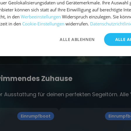
uer Geolokalisierungsdaten und Gerätemerkmale. Ihre Auswahl gil
bieter können sich statt auf Ihre Einwilligung auf berechtigte Int
ht, in den
Werbeeinstellungen
Widerspruch einzulegen. Sie könn
rzeit in den
Cookie-Einstellungen
widerrufen.
Datenschutzrichtlini
ALLE ABLEHNEN
ALLE A
hwimmendes Zuhause
r Ausstattung für deinen perfekten Segeltörn. All
Einrumpfboot
Einrumpfb