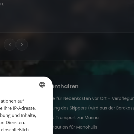
n.
Nicht enthalten
Bordkasse für Nebenkosten vor Ort – Verpflegun
ationen auf
GERMAN
Verpflegung des Skippers (wird aus der Bordkas
 Ihre IP-Adresse,
GERMAN
bung und Inhalte,
Flüge und Transport zur Marina
ENGLISH
on Diensten.
100 Euro Kaution für Monohulls
einschließlich