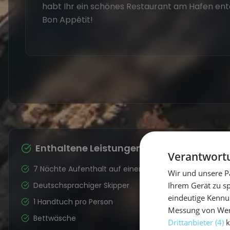
habt Ihr ein schönes Restaurant am Hafen entd
Bon Appétit!
Enthaltene Leistungen
Verantwortu
7 Nächte Aufenthalt auf einer privaten 3 Kabinen Yach
Wir und unsere P
Deutschsprachiger Skipper
Ihrem Gerät zu s
eindeutige Kennu
1 Handtuch pro Person
Messung von Werb
Bettwäsche
Drittanbieter (4)
k