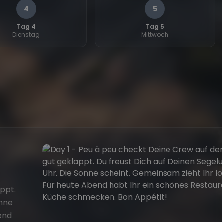
4
5
Tag 4
Tag 5
Dienstag
Mittwoch
appt.
onne
end