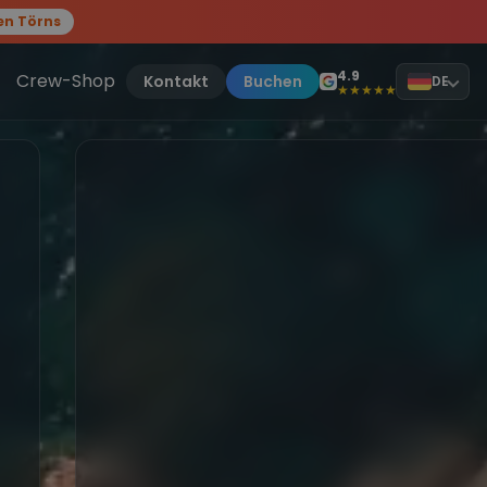
en Törns
, sei dabei.
4.9
Crew-Shop
Kontakt
Buchen
DE
★★★★★