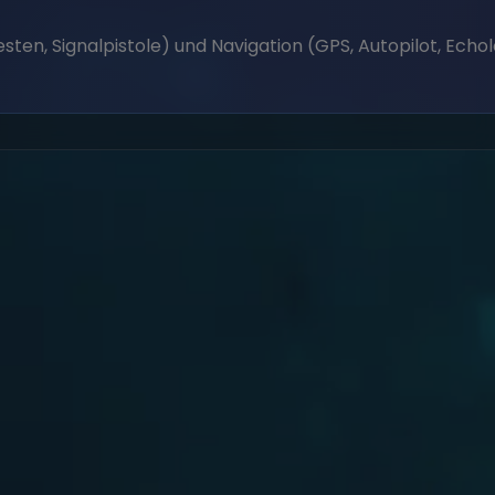
sten, Signalpistole) und Navigation (GPS, Autopilot, Ech