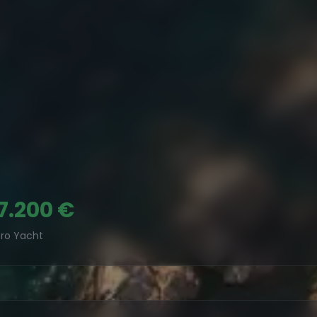
7.200 €
ro Yacht