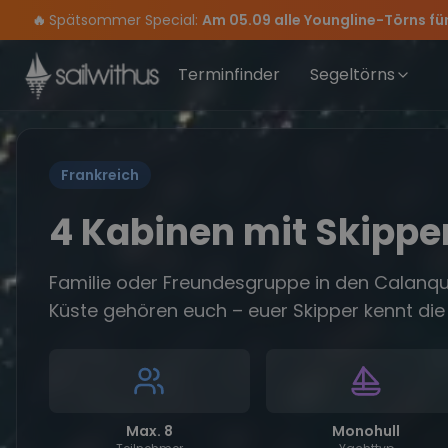
Skip to content
🔥
Spätsommer Special:
Am 05.09 alle Youngline-Törns fü
Sichere Dir jetzt
Verpass keine
Season Closing Party 2026!
Törn-Updates, Insider-Tipps
Dein Meilenbuch und Deine sailwithus-C
Die Saison war legendär – wir 
und exklusive
Terminfinder
Segeltörns
Frankreich
4 Kabinen mit Skippe
Familie oder Freundesgruppe in den Calanqu
Küste gehören euch – euer Skipper kennt die 
Max. 8
Monohull