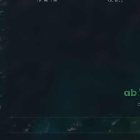
Teilnehmer
Yachttyp
ab
p