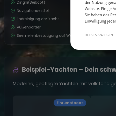
Dinghi(Beiboot)
der Nutzung gena
Website. Einige An
Navigationsmittel
Sie haben das Rec
Endreinigung der Yacht
Einwilligung jede
Außenborder
DETAILS ANZEIGEN
Seemeilenbestätigung auf Wunsch
Beispiel-Yachten – Dein sc
Moderne, gepflegte Yachten mit vollständige
Einrumpfboot