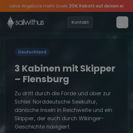
Skip to content
r Sowie
20€ Rabatt auf deinen ersten Törn
!
•
Verpass kein
, die Crew und die besten Geschichten des Jahres, sei dabei.
nell und sichert euch die letzten Plätze.
Sichere Dir jetzt
Dein Meilenbuch und Deine sailwithus-C
•
🔥
Spätsommer Sp
•
Kontakt
Menü
Deutschland
3 Kabinen mit Skipper
– Flensburg
Zu dritt durch die Förde und über zur
Schlei: Norddeutsche Seekultur,
dänische Inseln in Reichweite und ein
Skipper, der euch durch Wikinger-
Geschichte navigiert.