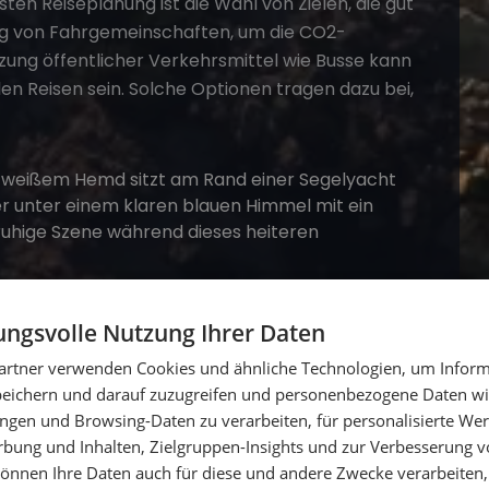
en Reiseplanung ist die Wahl von Zielen, die gut
ung von Fahrgemeinschaften, um die CO2-
tzung öffentlicher Verkehrsmittel wie Busse kann
len Reisen sein. Solche Optionen tragen dazu bei,
ngsvolle Nutzung Ihrer Daten
artner verwenden Cookies und ähnliche Technologien, um Inform
er mit. Lass keine Abfälle im Wasser oder an
peichern und darauf zuzugreifen und personenbezogene Daten wie
 an Strandreinigungen oder anderen
ngen und Browsing-Daten zu verarbeiten, für personalisierte Wer
ung und Inhalten, Zielgruppen-Insights und zur Verbesserung v
önnen Ihre Daten auch für diese und andere Zwecke verarbeiten, 