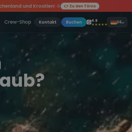
chenland und Kroatien
! ⛵
👉 Zu den Törns
en des Jahres, sei dabei.
ten Törn
!
4.9
Crew-Shop
Kontakt
Buchen
DE
★★★★★
h
laub?