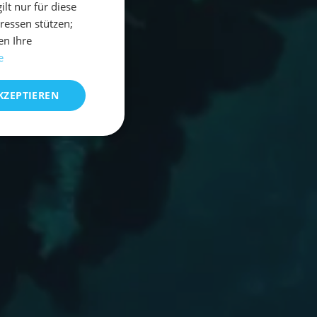
t nur für diese
eressen stützen;
en Ihre
e
KZEPTIEREN