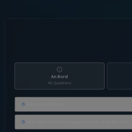
An Bord
45 Questions
Gibt es Flottillen?
Wie viele Seemeilen segelt man in einer Woche?