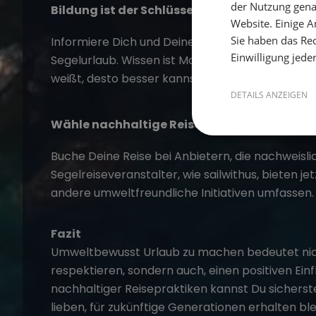
der Nutzung gena
Bildung ist der Schlüssel
Website. Einige An
Sie haben das Rec
Informiere Dich und Deine Crew über die besten
Einwilligung jede
Segelurlaub. Wissen ist Macht, und je mehr Du
weißt, desto besser kannst Du Entscheidungen t
DETAILS ANZEIGEN
Wähle nachhaltige Reiseoptionen
Buche Deine Reise bei Anbietern, die nachweisli
Segelreiseveranstalter, wie
sailwithus
, bieten je
andere umweltfreundliche Initiativen umfassen.
Fazit
Umweltbewusst Urlaub zu machen bedeutet nicht
respektieren, sondern auch, einen positiven Ein
nachhaltiger Reisepraktiken kannst Du sicherstel
lieben, für zukünftige Generationen erhalten ble