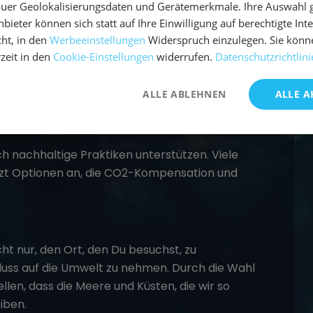
uer Geolokalisierungsdaten und Gerätemerkmale. Ihre Auswahl gil
bieter können sich statt auf Ihre Einwilligung auf berechtigte Int
ht, in den
Werbeeinstellungen
Widerspruch einzulegen. Sie könn
 Praktiken für einen umweltfreundlichen
rzeit in den
Cookie-Einstellungen
widerrufen.
Datenschutzrichtlini
 über die Umweltauswirkungen Deines Handelns
reffen, die den Planeten schützen.
ALLE ABLEHNEN
ALLE A
ch nachhaltige Praktiken unterstützen. Viele
tzt Optionen an, die
CO2-Kompensation
und
 nur, den Ort, den Du besuchst, zu
fluss auf die Umwelt zu nehmen. Durch die Wahl
len, dass die Meere und Küsten, die wir so
iben.