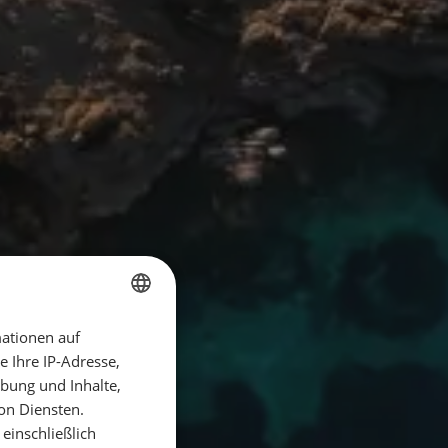
ationen auf
GERMAN
 Ihre IP-Adresse,
GERMAN
bung und Inhalte,
ENGLISH
on Diensten.
einschließlich