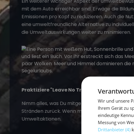
Ein weiterer wichtiger Aspekt der umweltbewusst
mit dem Auto erreichbar sind. Erwäge die Bild
Emissionen pro Kopf zu reduzieren. Auch die Nu
eine umweltfreundliche Alternative zu individuel
die Umweltauswirkungen weiter zu minimieren.
Praktiziere "Leave No Trace"
Verantwortu
Wir und unsere P
Nimm alles, was Du mitgebracht hast, auch wied
Ihrem Gerät zu s
Stränden zurück. Wenn möglich, beteilige Dich
eindeutige Kennu
Umweltaktionen.
Messung von Werb
Drittanbieter (4)
k